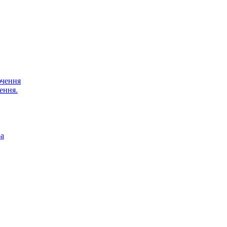
ючення
ення.
ра