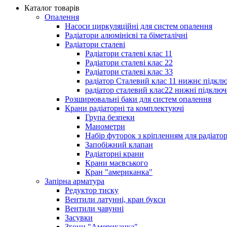
Каталог товарів
Опалення
Насоси циркуляційні для систем опалення
Радіатори алюмінієві та біметалічні
Радіатори сталеві
Радіатори сталеві клас 11
Радіатори сталеві клас 22
Радіатори сталеві клас 33
радіатор Сталевий клас 11 нижнє підкл
радіатор сталевий клас22 нижні підключ
Розширювальні баки для систем опалення
Крани радіаторні та комплектуючі
Група безпеки
Манометри
Набір футорок з кріпленням для радіато
Запобіжний клапан
Радіаторні крани
Крани маєвського
Кран "американка"
Запірна арматура
Редуктор тиску
Вентили латунні, кран букси
Вентили чавунні
Засувки
Згони "Американка"