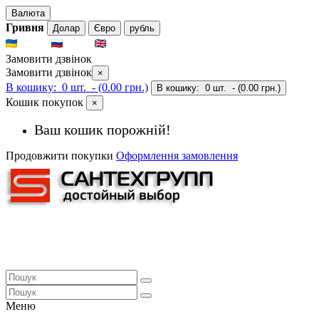
Валюта
Гривня
Долар
Євро
рубль
UKR
RUS
ENG
Замовити дзвінок
Замовити дзвінок
×
В кошику:
0 шт.
- (0.00 грн.)
В кошику:
0 шт.
- (0.00 грн.)
Кошик покупок
×
Ваш кошик порожній!
Продовжити покупки
Оформлення замовлення
Меню