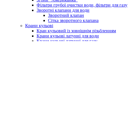
Фільтри грубої очистки води, фільтри для газу
Зворотні клапани для води
Зворотний клапан
Сітка зворотного клапана
Крани кульові
Кран кульовий із зовнішнім різьбленням
Крани кульові латунні для води
Крани кульові латунні для газу
Кран із фільтром для водоміру
Крани для поливу (умивальника)
Крани для пральних машин
Бойлери та комплектуючі
Електричні водонагрівачі (бойлери)
Клапан підривний для бойлера
Насоси та обладнання
Насосні станції
Насоси свердловинні
Вихрові насоси
Шнекові насоси
Комплектуюче до насосів
Насоси вібраційні
Поверхневі насоси
Насоси циркуляційні
Занурювальний фекальний з подрібнюючим м