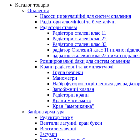
Каталог товарів
Опалення
Насоси циркуляційні для систем опалення
Радіатори алюмінієві та біметалічні
Радіатори сталеві
Радіатори сталеві клас 11
Радіатори сталеві клас 22
Радіатори сталеві клас 33
радіатор Сталевий клас 11 нижнє підкл
радіатор сталевий клас22 нижні підключ
Розширювальні баки для систем опалення
Крани радіаторні та комплектуючі
Група безпеки
Манометри
Набір футорок з кріпленням для радіато
Запобіжний клапан
Радіаторні крани
Крани маєвського
Кран "американка"
Запірна арматура
Редуктор тиску
Вентили латунні, кран букси
Вентили чавунні
Засувки
Згони "Американка"