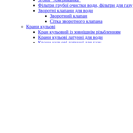
Фільтри грубої очистки води, фільтри для газу
Зворотні клапани для води
Зворотний клапан
Сітка зворотного клапана
Крани кульові
Кран кульовий із зовнішнім різьбленням
Крани кульові латунні для води
Крани кульові латунні для газу
Кран із фільтром для водоміру
Крани для поливу (умивальника)
Крани для пральних машин
Бойлери та комплектуючі
Електричні водонагрівачі (бойлери)
Клапан підривний для бойлера
Насоси та обладнання
Насосні станції
Насоси свердловинні
Вихрові насоси
Шнекові насоси
Комплектуюче до насосів
Насоси вібраційні
Поверхневі насоси
Насоси циркуляційні
Занурювальний фекальний з подрібнюючим м