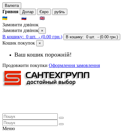
Валюта
Гривня
Долар
Євро
рубль
UKR
RUS
ENG
Замовити дзвінок
Замовити дзвінок
×
В кошику:
0 шт.
- (0.00 грн.)
В кошику:
0 шт.
- (0.00 грн.)
Кошик покупок
×
Ваш кошик порожній!
Продовжити покупки
Оформлення замовлення
Меню