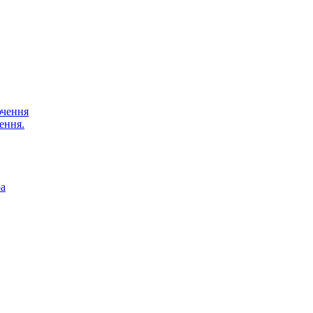
ючення
ення.
ра