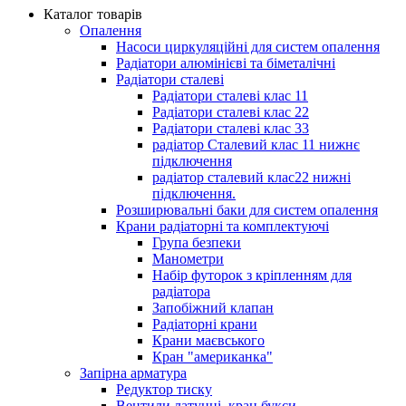
Каталог товарів
Опалення
Насоси циркуляційні для систем опалення
Радіатори алюмінієві та біметалічні
Радіатори сталеві
Радіатори сталеві клас 11
Радіатори сталеві клас 22
Радіатори сталеві клас 33
радіатор Сталевий клас 11 нижнє
підключення
радіатор сталевий клас22 нижні
підключення.
Розширювальні баки для систем опалення
Крани радіаторні та комплектуючі
Група безпеки
Манометри
Набір футорок з кріпленням для
радіатора
Запобіжний клапан
Радіаторні крани
Крани маєвського
Кран "американка"
Запірна арматура
Редуктор тиску
Вентили латунні, кран букси