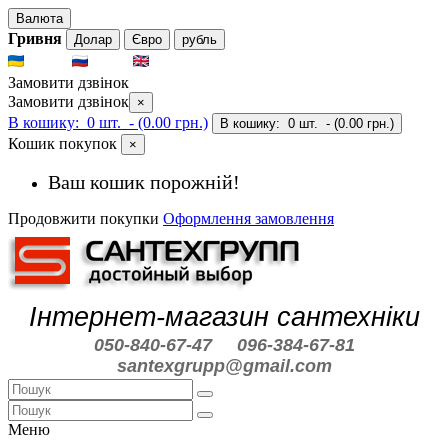
Валюта
Гривня
Долар
Євро
рубль
UKR
RUS
ENG
Замовити дзвінок
Замовити дзвінок
×
В кошику:
0 шт.
- (0.00 грн.)
В кошику:
0 шт.
- (0.00 грн.)
Кошик покупок
×
Ваш кошик порожній!
Продовжити покупки
Оформлення замовлення
Інтернет-магазин сантехніки
050-840-67-47
096-384-67-81
santexgrupp@gmail.com
Меню