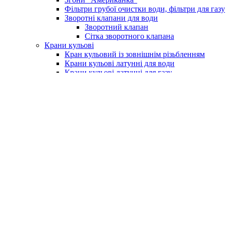
Фільтри грубої очистки води, фільтри для газу
Зворотні клапани для води
Зворотний клапан
Сітка зворотного клапана
Крани кульові
Кран кульовий із зовнішнім різьбленням
Крани кульові латунні для води
Крани кульові латунні для газу
Кран із фільтром для водоміру
Крани для поливу (умивальника)
Крани для пральних машин
Бойлери та комплектуючі
Електричні водонагрівачі (бойлери)
Клапан підривний для бойлера
Насоси та обладнання
Насосні станції
Насоси свердловинні
Вихрові насоси
Шнекові насоси
Комплектуюче до насосів
Насоси вібраційні
Поверхневі насоси
Насоси циркуляційні
Занурювальний фекальний з подрібнюючим м