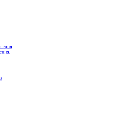
ючення
ення.
ра