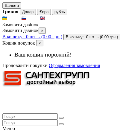
Валюта
Гривня
Долар
Євро
рубль
UKR
RUS
ENG
Замовити дзвінок
Замовити дзвінок
×
В кошику:
0 шт.
- (0.00 грн.)
В кошику:
0 шт.
- (0.00 грн.)
Кошик покупок
×
Ваш кошик порожній!
Продовжити покупки
Оформлення замовлення
Меню