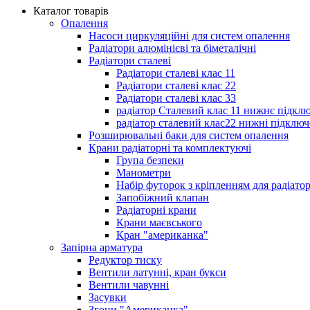
Каталог товарів
Опалення
Насоси циркуляційні для систем опалення
Радіатори алюмінієві та біметалічні
Радіатори сталеві
Радіатори сталеві клас 11
Радіатори сталеві клас 22
Радіатори сталеві клас 33
радіатор Сталевий клас 11 нижнє підкл
радіатор сталевий клас22 нижні підключ
Розширювальні баки для систем опалення
Крани радіаторні та комплектуючі
Група безпеки
Манометри
Набір футорок з кріпленням для радіато
Запобіжний клапан
Радіаторні крани
Крани маєвського
Кран "американка"
Запірна арматура
Редуктор тиску
Вентили латунні, кран букси
Вентили чавунні
Засувки
Згони "Американка"