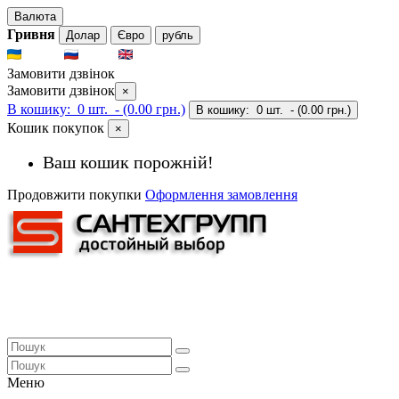
Валюта
Гривня
Долар
Євро
рубль
UKR
RUS
ENG
Замовити дзвінок
Замовити дзвінок
×
В кошику:
0 шт.
- (0.00 грн.)
В кошику:
0 шт.
- (0.00 грн.)
Кошик покупок
×
Ваш кошик порожній!
Продовжити покупки
Оформлення замовлення
Меню