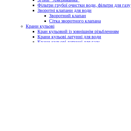
Фільтри грубої очистки води, фільтри для газу
Зворотні клапани для води
Зворотний клапан
Сітка зворотного клапана
Крани кульові
Кран кульовий із зовнішнім різьбленням
Крани кульові латунні для води
Крани кульові латунні для газу
Кран із фільтром для водоміру
Крани для поливу (умивальника)
Крани для пральних машин
Бойлери та комплектуючі
Електричні водонагрівачі (бойлери)
Клапан підривний для бойлера
Насоси та обладнання
Насосні станції
Насоси свердловинні
Вихрові насоси
Шнекові насоси
Комплектуюче до насосів
Насоси вібраційні
Поверхневі насоси
Насоси циркуляційні
Занурювальний фекальний з подрібнюючим м