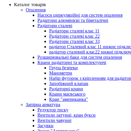
Каталог товарів
Опалення
Насоси циркуляційні для систем опалення
Радіатори алюмінієві та біметалічні
Радіатори сталеві
Радіатори сталеві клас 11
Радіатори сталеві клас 22
Радіатори сталеві клас 33
радіатор Сталевий клас 11 нижнє підкл
радіатор сталевий клас22 нижні підключ
Розширювальні баки для систем опалення
Крани радіаторні та комплектуючі
Група безпеки
Манометри
Набір футорок з кріпленням для радіато
Запобіжний клапан
Радіаторні крани
Крани маєвського
Кран "американка"
Запірна арматура
Редуктор тиску
Вентили латунні, кран букси
Вентили чавунні
Засувки
Згони "Американка"