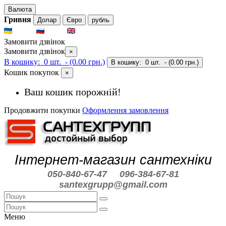
Валюта
Гривня
Долар
Євро
рубль
UKR
RUS
ENG
Замовити дзвінок
Замовити дзвінок
×
В кошику:
0 шт.
- (0.00 грн.)
В кошику:
0 шт.
- (0.00 грн.)
Кошик покупок
×
Ваш кошик порожній!
Продовжити покупки
Оформлення замовлення
Інтернет-магазин сантехніки
050-840-67-47
096-384-67-81
santexgrupp@gmail.com
Меню