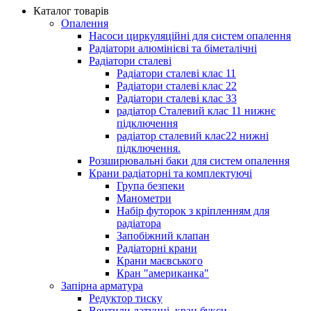
Каталог товарів
Опалення
Насоси циркуляційні для систем опалення
Радіатори алюмінієві та біметалічні
Радіатори сталеві
Радіатори сталеві клас 11
Радіатори сталеві клас 22
Радіатори сталеві клас 33
радіатор Сталевий клас 11 нижнє
підключення
радіатор сталевий клас22 нижні
підключення.
Розширювальні баки для систем опалення
Крани радіаторні та комплектуючі
Група безпеки
Манометри
Набір футорок з кріпленням для
радіатора
Запобіжний клапан
Радіаторні крани
Крани маєвського
Кран "американка"
Запірна арматура
Редуктор тиску
Вентили латунні, кран букси