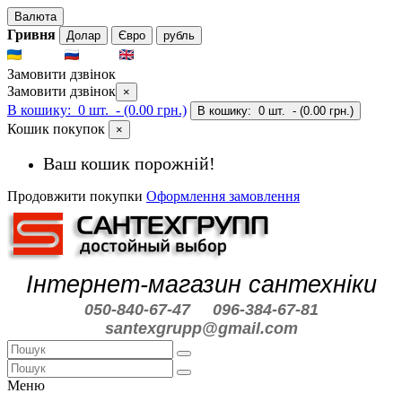
Валюта
Гривня
Долар
Євро
рубль
UKR
RUS
ENG
Замовити дзвінок
Замовити дзвінок
×
В кошику:
0 шт.
- (0.00 грн.)
В кошику:
0 шт.
- (0.00 грн.)
Кошик покупок
×
Ваш кошик порожній!
Продовжити покупки
Оформлення замовлення
Інтернет-магазин сантехніки
050-840-67-47
096-384-67-81
santexgrupp@gmail.com
Меню