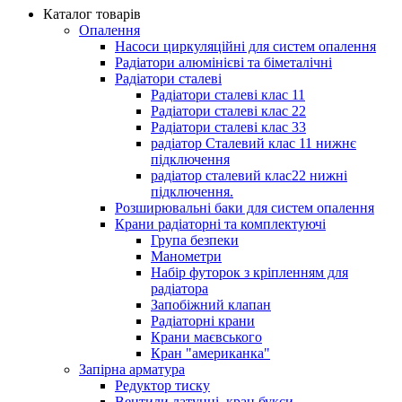
Каталог товарів
Опалення
Насоси циркуляційні для систем опалення
Радіатори алюмінієві та біметалічні
Радіатори сталеві
Радіатори сталеві клас 11
Радіатори сталеві клас 22
Радіатори сталеві клас 33
радіатор Сталевий клас 11 нижнє
підключення
радіатор сталевий клас22 нижні
підключення.
Розширювальні баки для систем опалення
Крани радіаторні та комплектуючі
Група безпеки
Манометри
Набір футорок з кріпленням для
радіатора
Запобіжний клапан
Радіаторні крани
Крани маєвського
Кран "американка"
Запірна арматура
Редуктор тиску
Вентили латунні, кран букси