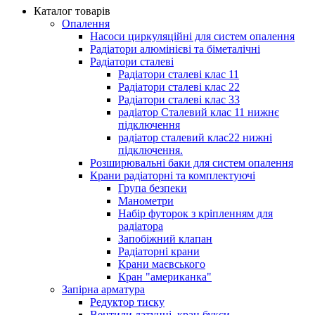
Каталог товарів
Опалення
Насоси циркуляційні для систем опалення
Радіатори алюмінієві та біметалічні
Радіатори сталеві
Радіатори сталеві клас 11
Радіатори сталеві клас 22
Радіатори сталеві клас 33
радіатор Сталевий клас 11 нижнє
підключення
радіатор сталевий клас22 нижні
підключення.
Розширювальні баки для систем опалення
Крани радіаторні та комплектуючі
Група безпеки
Манометри
Набір футорок з кріпленням для
радіатора
Запобіжний клапан
Радіаторні крани
Крани маєвського
Кран "американка"
Запірна арматура
Редуктор тиску
Вентили латунні, кран букси