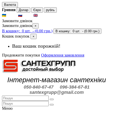
Валюта
Гривня
Долар
Євро
рубль
UKR
RUS
ENG
Замовити дзвінок
Замовити дзвінок
×
В кошику:
0 шт.
- (0.00 грн.)
В кошику:
0 шт.
- (0.00 грн.)
Кошик покупок
×
Ваш кошик порожній!
Продовжити покупки
Оформлення замовлення
Інтернет-магазин сантехніки
050-840-67-47
096-384-67-81
santexgrupp@gmail.com
Меню