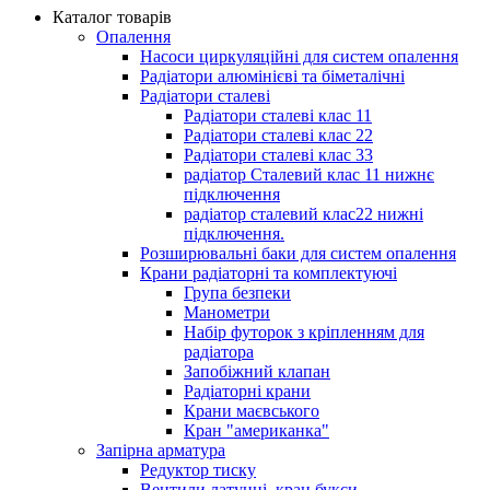
Каталог товарів
Опалення
Насоси циркуляційні для систем опалення
Радіатори алюмінієві та біметалічні
Радіатори сталеві
Радіатори сталеві клас 11
Радіатори сталеві клас 22
Радіатори сталеві клас 33
радіатор Сталевий клас 11 нижнє
підключення
радіатор сталевий клас22 нижні
підключення.
Розширювальні баки для систем опалення
Крани радіаторні та комплектуючі
Група безпеки
Манометри
Набір футорок з кріпленням для
радіатора
Запобіжний клапан
Радіаторні крани
Крани маєвського
Кран "американка"
Запірна арматура
Редуктор тиску
Вентили латунні, кран букси