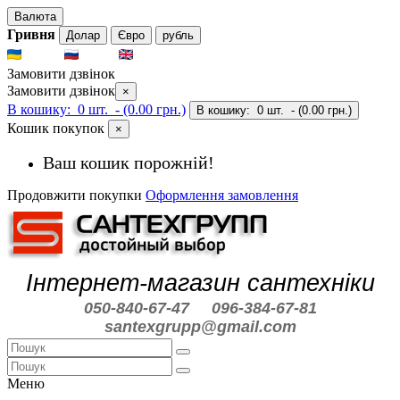
Валюта
Гривня
Долар
Євро
рубль
UKR
RUS
ENG
Замовити дзвінок
Замовити дзвінок
×
В кошику:
0 шт.
- (0.00 грн.)
В кошику:
0 шт.
- (0.00 грн.)
Кошик покупок
×
Ваш кошик порожній!
Продовжити покупки
Оформлення замовлення
Інтернет-магазин сантехніки
050-840-67-47
096-384-67-81
santexgrupp@gmail.com
Меню