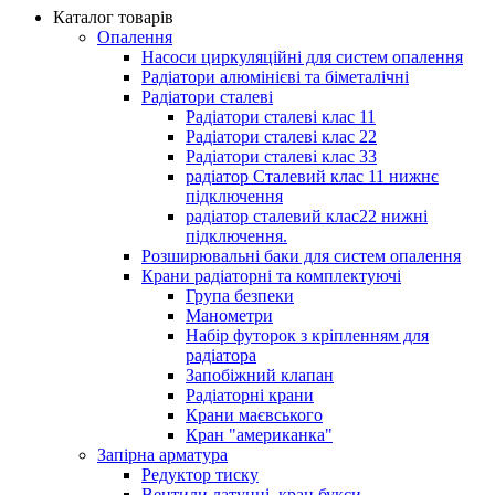
Каталог товарів
Опалення
Насоси циркуляційні для систем опалення
Радіатори алюмінієві та біметалічні
Радіатори сталеві
Радіатори сталеві клас 11
Радіатори сталеві клас 22
Радіатори сталеві клас 33
радіатор Сталевий клас 11 нижнє
підключення
радіатор сталевий клас22 нижні
підключення.
Розширювальні баки для систем опалення
Крани радіаторні та комплектуючі
Група безпеки
Манометри
Набір футорок з кріпленням для
радіатора
Запобіжний клапан
Радіаторні крани
Крани маєвського
Кран "американка"
Запірна арматура
Редуктор тиску
Вентили латунні, кран букси