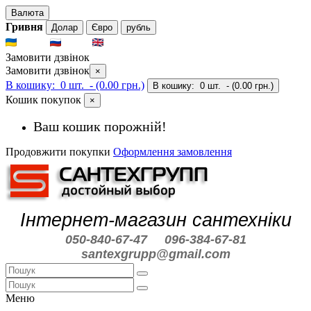
Валюта
Гривня
Долар
Євро
рубль
UKR
RUS
ENG
Замовити дзвінок
Замовити дзвінок
×
В кошику:
0 шт.
- (0.00 грн.)
В кошику:
0 шт.
- (0.00 грн.)
Кошик покупок
×
Ваш кошик порожній!
Продовжити покупки
Оформлення замовлення
Інтернет-магазин сантехніки
050-840-67-47
096-384-67-81
santexgrupp@gmail.com
Меню