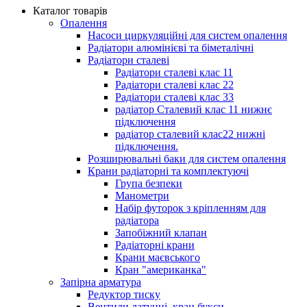
Каталог товарів
Опалення
Насоси циркуляційні для систем опалення
Радіатори алюмінієві та біметалічні
Радіатори сталеві
Радіатори сталеві клас 11
Радіатори сталеві клас 22
Радіатори сталеві клас 33
радіатор Сталевий клас 11 нижнє
підключення
радіатор сталевий клас22 нижні
підключення.
Розширювальні баки для систем опалення
Крани радіаторні та комплектуючі
Група безпеки
Манометри
Набір футорок з кріпленням для
радіатора
Запобіжний клапан
Радіаторні крани
Крани маєвського
Кран "американка"
Запірна арматура
Редуктор тиску
Вентили латунні, кран букси