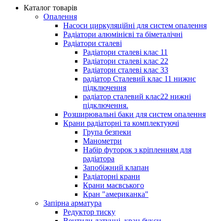
Каталог товарів
Опалення
Насоси циркуляційні для систем опалення
Радіатори алюмінієві та біметалічні
Радіатори сталеві
Радіатори сталеві клас 11
Радіатори сталеві клас 22
Радіатори сталеві клас 33
радіатор Сталевий клас 11 нижнє
підключення
радіатор сталевий клас22 нижні
підключення.
Розширювальні баки для систем опалення
Крани радіаторні та комплектуючі
Група безпеки
Манометри
Набір футорок з кріпленням для
радіатора
Запобіжний клапан
Радіаторні крани
Крани маєвського
Кран "американка"
Запірна арматура
Редуктор тиску
Вентили латунні, кран букси