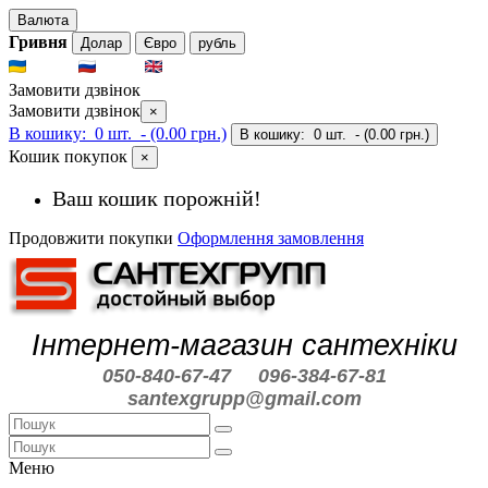
Валюта
Гривня
Долар
Євро
рубль
UKR
RUS
ENG
Замовити дзвінок
Замовити дзвінок
×
В кошику:
0 шт.
- (0.00 грн.)
В кошику:
0 шт.
- (0.00 грн.)
Кошик покупок
×
Ваш кошик порожній!
Продовжити покупки
Оформлення замовлення
Інтернет-магазин сантехніки
050-840-67-47
096-384-67-81
santexgrupp@gmail.com
Меню