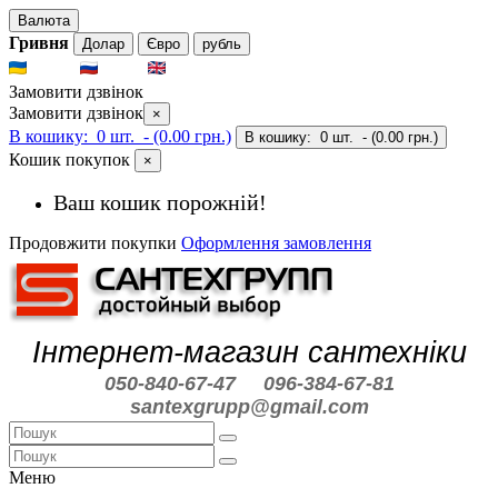
Валюта
Гривня
Долар
Євро
рубль
UKR
RUS
ENG
Замовити дзвінок
Замовити дзвінок
×
В кошику:
0 шт.
- (0.00 грн.)
В кошику:
0 шт.
- (0.00 грн.)
Кошик покупок
×
Ваш кошик порожній!
Продовжити покупки
Оформлення замовлення
Інтернет-магазин сантехніки
050-840-67-47
096-384-67-81
santexgrupp@gmail.com
Меню