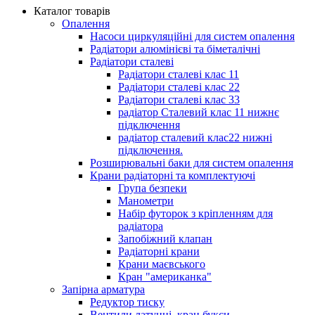
Каталог товарів
Опалення
Насоси циркуляційні для систем опалення
Радіатори алюмінієві та біметалічні
Радіатори сталеві
Радіатори сталеві клас 11
Радіатори сталеві клас 22
Радіатори сталеві клас 33
радіатор Сталевий клас 11 нижнє
підключення
радіатор сталевий клас22 нижні
підключення.
Розширювальні баки для систем опалення
Крани радіаторні та комплектуючі
Група безпеки
Манометри
Набір футорок з кріпленням для
радіатора
Запобіжний клапан
Радіаторні крани
Крани маєвського
Кран "американка"
Запірна арматура
Редуктор тиску
Вентили латунні, кран букси