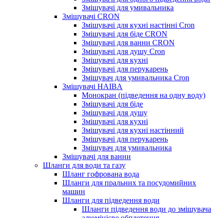
Змішувачі для умивальника
Змішувачі CRON
Змішувачі для кухні настінні Cron
Змішувачі для біде CRON
Змішувачі для ванни CRON
Змішувачі для душу Cron
Змішувачі для кухні
Змішувачі для перукарень
Змішувач для умивальника Cron
Змішувачі HAIBA
Монокран (підведення на одну воду)
Змішувачі для біде
Змішувачі для душу
Змішувачі для кухні
Змішувачі для кухні настінний
Змішувачі для перукарень
Змішувач для умивальника
Змішувачі для ванни
Шланги для води та газу
Шланг гофрована вода
Шланги для пральних та посудомийних
машин
Шланги для підведення води
Шланги підведення води до змішувача
алюмінієве обплетення