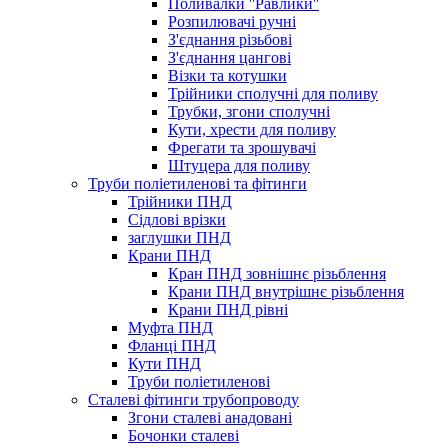
Поливалки ''Равлики''
Розпилювачі ручні
З'єднання різьбові
З'єднання цангові
Візки та котушки
Трійники сполучні для поливу
Трубки, згони сполучні
Кути, хрести для поливу
Фрегати та зрошувачі
Штуцера для поливу
Труби поліетиленові та фітинги
Трійники ПНД
Сідлові врізки
заглушки ПНД
Крани ПНД
Кран ПНД зовнішнє різьблення
Крани ПНД внутрішнє різьблення
Крани ПНД рівні
Муфта ПНД
Фланці ПНД
Кути ПНД
Труби поліетиленові
Сталеві фітинги трубопроводу
Згони сталеві анадовані
Бочонки сталеві