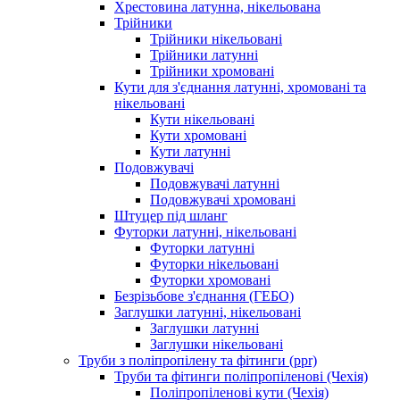
Хрестовина латунна, нікельована
Трійники
Трійники нікельовані
Трійники латунні
Трійники хромовані
Кути для з'єднання латунні, хромовані та
нікельовані
Кути нікельовані
Кути хромовані
Кути латунні
Подовжувачі
Подовжувачі латунні
Подовжувачі хромовані
Штуцер під шланг
Футорки латунні, нікельовані
Футорки латунні
Футорки нікельовані
Футорки хромовані
Безрізьбове з'єднання (ГЕБО)
Заглушки латунні, нікельовані
Заглушки латунні
Заглушки нікельовані
Труби з поліпропілену та фітинги (ppr)
Труби та фітинги поліпропіленові (Чехія)
Поліпропіленові кути (Чехія)