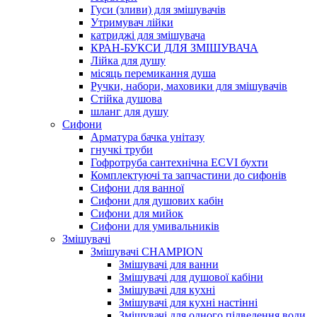
Гуси (зливи) для змішувачів
Утримувач лійки
катриджі для змішувача
КРАН-БУКСИ ДЛЯ ЗМІШУВАЧА
Лійка для душу
місяць перемикання душа
Ручки, набори, маховики для змішувачів
Стійка душова
шланг для душу
Сифони
Арматура бачка унітазу
гнучкі труби
Гофротруба сантехнічна ECVI бухти
Комплектуючі та запчастини до сифонів
Сифони для ванної
Сифони для душових кабін
Сифони для мийок
Сифони для умивальників
Змішувачі
Змішувачі CHAMPION
Змішувачі для ванни
Змішувачі для душової кабіни
Змішувачі для кухні
Змішувачі для кухні настінні
Змішувачі для одного підведення води