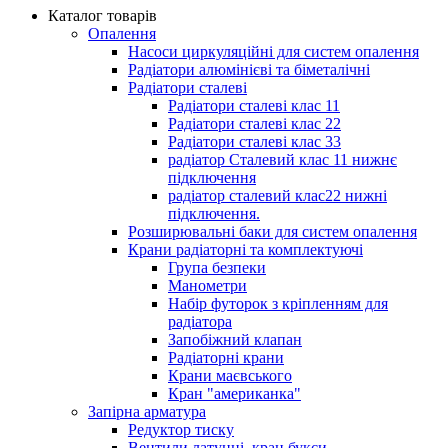
Каталог товарів
Опалення
Насоси циркуляційні для систем опалення
Радіатори алюмінієві та біметалічні
Радіатори сталеві
Радіатори сталеві клас 11
Радіатори сталеві клас 22
Радіатори сталеві клас 33
радіатор Сталевий клас 11 нижнє
підключення
радіатор сталевий клас22 нижні
підключення.
Розширювальні баки для систем опалення
Крани радіаторні та комплектуючі
Група безпеки
Манометри
Набір футорок з кріпленням для
радіатора
Запобіжний клапан
Радіаторні крани
Крани маєвського
Кран "американка"
Запірна арматура
Редуктор тиску
Вентили латунні, кран букси