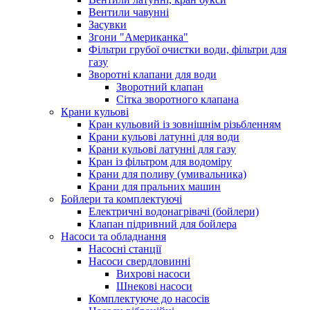
Вентили чавунні
Засувки
Згони "Американка"
Фільтри грубої очистки води, фільтри для
газу
Зворотні клапани для води
Зворотний клапан
Сітка зворотного клапана
Крани кульові
Кран кульовий із зовнішнім різьбленням
Крани кульові латунні для води
Крани кульові латунні для газу
Кран із фільтром для водоміру
Крани для поливу (умивальника)
Крани для пральних машин
Бойлери та комплектуючі
Електричні водонагрівачі (бойлери)
Клапан підривний для бойлера
Насоси та обладнання
Насосні станції
Насоси свердловинні
Вихрові насоси
Шнекові насоси
Комплектуюче до насосів