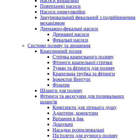
Насоси вібраційні
Поверхневі насоси
Насоси циркуляційні
Занурювальний фекальний з подрібнюючим
механізмом
Дренажно-фекальні насоси
Дренажні насоси
Фекальні насоси
Системи поливу та зрошення
Краплинний полив
Стрічка крапельного поливу
Фітинги крапельної стрічки
Туман та фітинги для поливу
Крапельна трубка та фітинги
Інжектор Вентурі
Фільтри
Шланги для поливу
Фітинги та аксесуари для поливальних
шлангів
Комплекти для літнього душу
Адаптери, конектори
Врізання в бак
Дощувачі
Насадки розпилювальні
Пістолети для ручного поливу