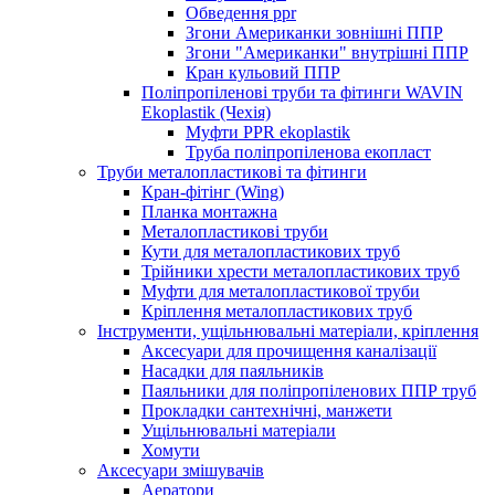
Обведення ppr
Згони Американки зовнішні ППР
Згони "Американки" внутрішні ППР
Кран кульовий ППР
Поліпропіленові труби та фітинги WAVIN
Ekoplastik (Чехія)
Муфти PPR ekoplastik
Труба поліпропіленова екопласт
Труби металопластикові та фітинги
Кран-фітінг (Wing)
Планка монтажна
Металопластикові труби
Кути для металопластикових труб
Трійники хрести металопластикових труб
Муфти для металопластикової труби
Кріплення металопластикових труб
Інструменти, ущільнювальні матеріали, кріплення
Аксесуари для прочищення каналізації
Насадки для паяльників
Паяльники для поліпропіленових ППР труб
Прокладки сантехнічні, манжети
Ущільнювальні матеріали
Хомути
Аксесуари змішувачів
Аератори