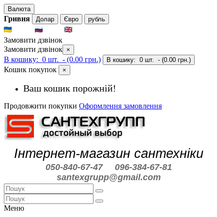
Валюта
Гривня
Долар
Євро
рубль
UKR
RUS
ENG
Замовити дзвінок
Замовити дзвінок
×
В кошику:
0 шт.
- (0.00 грн.)
В кошику:
0 шт.
- (0.00 грн.)
Кошик покупок
×
Ваш кошик порожній!
Продовжити покупки
Оформлення замовлення
Інтернет-магазин сантехніки
050-840-67-47
096-384-67-81
santexgrupp@gmail.com
Меню