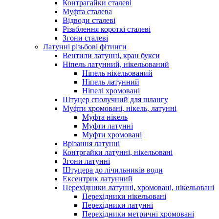
Контрагайки сталеві
Муфта сталева
Відводи сталеві
Різьблення короткі сталеві
Згони сталеві
Латунні різьбові фітинги
Вентили латунні, кран букси
Ніпель латунний, нікельований
Ніпель нікельований
Ніпель латунний
Ніпелі хромовані
Штуцер сполучний для шлангу
Муфти хромовані, нікель, латунні
Муфта нікель
Муфти латунні
Муфти хромовані
Врізання латунні
Контргайки латунні, нікельовані
Згони латунні
Штуцера до лічильників води
Ексентрик латунний
Перехідники латунні, хромовані, нікельовані
Перехідники нікельовані
Перехідники латунні
Перехідники метричні хромовані