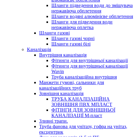
Шланги підведення води до змішувача
нержавіюча обплетення
Шланги водяні алюмінієве обплетення
Шланги для підведення води
нержавіюча оплетка
Шланги газові
Шланги газові чорні
Шланги газові білі
Каналізація
Внутрішня каналізація
Фітинги для внутрішньої каналізації
Фітинги для внутрішньої каналізації
Wavin
Труба каналізаційна внутрішня
Манжети гумові, сальники для
каналізаційних труб
Зовнішня каналізація
ТРУБА КАНАЛІЗАЦІЙНА
ЗОВНІШНЯ ПВХ МПЛАСТ
ФІТІНГИ ДЛЯ ЗОВНІШНЬОЇ
КАНАЛІЗАЦІЇ М-пласт
Зливні трапи.
Труба фанова для унітазу, гофра на унітаз,
ексцентрик