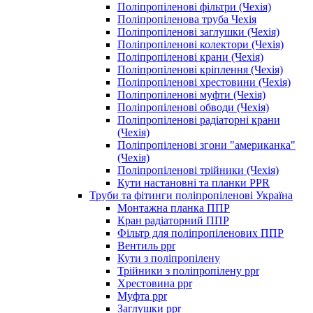
Поліпропіленові фільтри (Чехія)
Поліпропіленова труба Чехія
Поліпропіленові заглушки (Чехія)
Поліпропіленові колектори (Чехія)
Поліпропіленові крани (Чехія)
Поліпропіленові кріплення (Чехія)
Поліпропіленові хрестовини (Чехія)
Поліпропіленові муфти (Чехія)
Поліпропіленові обводи (Чехія)
Поліпропіленові радіаторні крани
(Чехія)
Поліпропіленові згони "американка"
(Чехія)
Поліпропіленові трійники (Чехія)
Кути настановні та планки PPR
Труби та фітинги поліпропіленові Україна
Монтажна планка ППР
Кран радіаторний ППР
Фільтр для поліпропіленових ППР
Вентиль ppr
Кути з поліпропілену
Трійники з поліпропілену ppr
Хрестовина ppr
Муфта ppr
Заглушки ppr