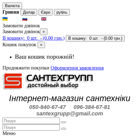
Валюта
Гривня
Долар
Євро
рубль
UKR
RUS
ENG
Замовити дзвінок
Замовити дзвінок
×
В кошику:
0 шт.
- (0.00 грн.)
В кошику:
0 шт.
- (0.00 грн.)
Кошик покупок
×
Ваш кошик порожній!
Продовжити покупки
Оформлення замовлення
Інтернет-магазин сантехніки
050-840-67-47
096-384-67-81
santexgrupp@gmail.com
Меню