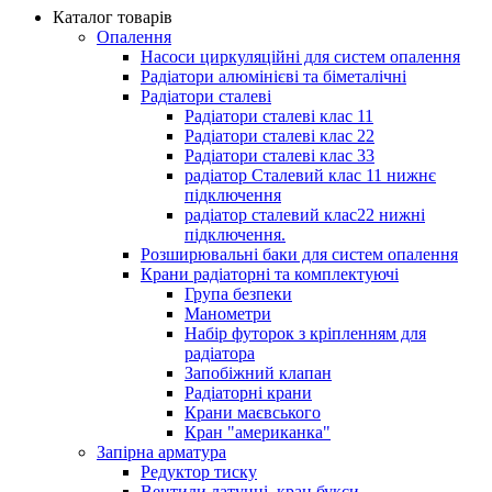
Каталог товарів
Опалення
Насоси циркуляційні для систем опалення
Радіатори алюмінієві та біметалічні
Радіатори сталеві
Радіатори сталеві клас 11
Радіатори сталеві клас 22
Радіатори сталеві клас 33
радіатор Сталевий клас 11 нижнє
підключення
радіатор сталевий клас22 нижні
підключення.
Розширювальні баки для систем опалення
Крани радіаторні та комплектуючі
Група безпеки
Манометри
Набір футорок з кріпленням для
радіатора
Запобіжний клапан
Радіаторні крани
Крани маєвського
Кран "американка"
Запірна арматура
Редуктор тиску
Вентили латунні, кран букси