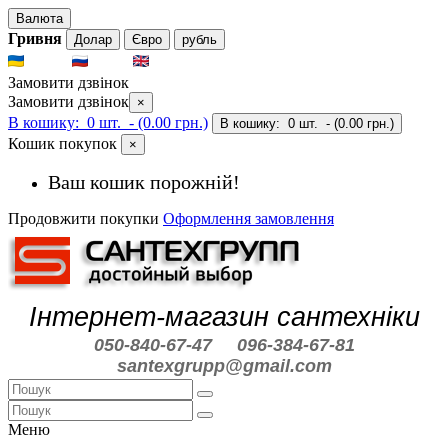
Валюта
Гривня
Долар
Євро
рубль
UKR
RUS
ENG
Замовити дзвінок
Замовити дзвінок
×
В кошику:
0 шт.
- (0.00 грн.)
В кошику:
0 шт.
- (0.00 грн.)
Кошик покупок
×
Ваш кошик порожній!
Продовжити покупки
Оформлення замовлення
Інтернет-магазин сантехніки
050-840-67-47
096-384-67-81
santexgrupp@gmail.com
Меню