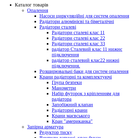
Каталог товарів
Опалення
Насоси циркуляційні для систем опалення
Радіатори алюмінієві та біметалічні
Радіатори сталеві
Радіатори сталеві клас 11
Радіатори сталеві клас 22
Радіатори сталеві клас 33
радіатор Сталевий клас 11 нижнє
підключення
радіатор сталевий клас22 нижні
підключення.
Розширювальні баки для систем опалення
Крани радіаторні та комплектуючі
Група безпеки
Манометри
Набір футорок з кріпленням для
радіатора
Запобіжний клапан
Радіаторні крани
Крани маєвського
Кран "американка"
Запірна арматура
Редуктор тиску
Вентили латунні, кран букси