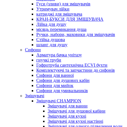
Гуси (зливи) для змішувачів
Утримувач лійки
катриджі для змішувача
КРАН-БУКСИ ДЛЯ ЗМІШУВАЧА
Лійка для душу
місяць перемикання душа
Ручки, набори, маховики для змішувачів
Стійка душова
шланг для душу
Сифони
Арматура бачка унітазу
гнучкі труби
Гофротруба сантехнічна ECVI бухти
Комплектуючі та запчастини до сифонів
Сифони для ванної
Сифони для душових кабін
Сифони для мийок
Сифони для умивальників
Змішувачі
Змішувачі CHAMPION
Змішувачі для ванни
Змішувачі для душової кабіни
Змішувачі для кухні
Змішувачі для кухні настінні
Змішувачі для одного підведення води