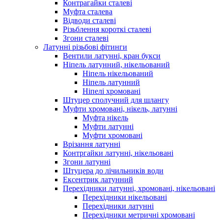
Контрагайки сталеві
Муфта сталева
Відводи сталеві
Різьблення короткі сталеві
Згони сталеві
Латунні різьбові фітинги
Вентили латунні, кран букси
Ніпель латунний, нікельований
Ніпель нікельований
Ніпель латунний
Ніпелі хромовані
Штуцер сполучний для шлангу
Муфти хромовані, нікель, латунні
Муфта нікель
Муфти латунні
Муфти хромовані
Врізання латунні
Контргайки латунні, нікельовані
Згони латунні
Штуцера до лічильників води
Ексентрик латунний
Перехідники латунні, хромовані, нікельовані
Перехідники нікельовані
Перехідники латунні
Перехідники метричні хромовані