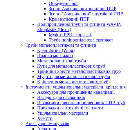
Обведення ppr
Згони Американки зовнішні ППР
Згони "Американки" внутрішні ППР
Кран кульовий ППР
Поліпропіленові труби та фітинги WAVIN
Ekoplastik (Чехія)
Муфти PPR ekoplastik
Труба поліпропіленова екопласт
Труби металопластикові та фітинги
Кран-фітінг (Wing)
Планка монтажна
Металопластикові труби
Кути для металопластикових труб
Трійники хрести металопластикових труб
Муфти для металопластикової труби
Кріплення металопластикових труб
Інструменти, ущільнювальні матеріали, кріплення
Аксесуари для прочищення каналізації
Насадки для паяльників
Паяльники для поліпропіленових ППР труб
Прокладки сантехнічні, манжети
Ущільнювальні матеріали
Хомути
Аксесуари змішувачів
Аератори