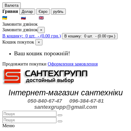
Валюта
Гривня
Долар
Євро
рубль
UKR
RUS
ENG
Замовити дзвінок
Замовити дзвінок
×
В кошику:
0 шт.
- (0.00 грн.)
В кошику:
0 шт.
- (0.00 грн.)
Кошик покупок
×
Ваш кошик порожній!
Продовжити покупки
Оформлення замовлення
Інтернет-магазин сантехніки
050-840-67-47
096-384-67-81
santexgrupp@gmail.com
Меню