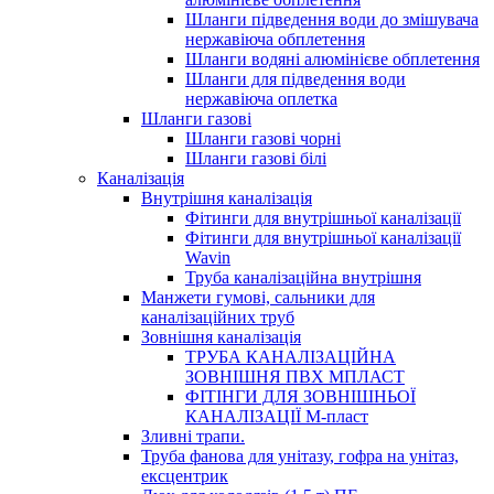
Шланги підведення води до змішувача
нержавіюча обплетення
Шланги водяні алюмінієве обплетення
Шланги для підведення води
нержавіюча оплетка
Шланги газові
Шланги газові чорні
Шланги газові білі
Каналізація
Внутрішня каналізація
Фітинги для внутрішньої каналізації
Фітинги для внутрішньої каналізації
Wavin
Труба каналізаційна внутрішня
Манжети гумові, сальники для
каналізаційних труб
Зовнішня каналізація
ТРУБА КАНАЛІЗАЦІЙНА
ЗОВНІШНЯ ПВХ МПЛАСТ
ФІТІНГИ ДЛЯ ЗОВНІШНЬОЇ
КАНАЛІЗАЦІЇ М-пласт
Зливні трапи.
Труба фанова для унітазу, гофра на унітаз,
ексцентрик