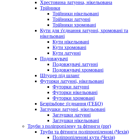
Хрестовина латунна, нікельована
Трійники
Трійники нікельовані
Трійники латунні
Трійники хромовані
Кути для з'єднання латунні, хромовані та
нікельовані
Кути нікельовані
Кути хромовані
Кути латунні
Подовжувачі
Подовжувачі латунні
Подовжувачі хромовані
Штуцер під шланг
Футорки латунні, нікельовані
Футорки латунні
Футорки нікельовані
Футорки хромовані
Безрізьбове з'єднання (ГЕБО)
Заглушки латунні, нікельовані
Заглушки латунні
Заглушки нікельовані
Труби з поліпропілену та фітинги (ppr)
Труби та фітинги поліпропіленові (Чехія)
Поліпропіленові кути (Чехія)