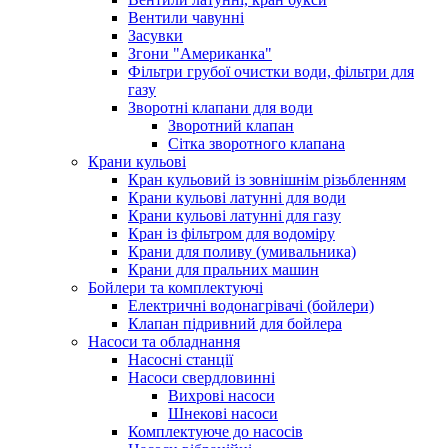
Вентили чавунні
Засувки
Згони "Американка"
Фільтри грубої очистки води, фільтри для
газу
Зворотні клапани для води
Зворотний клапан
Сітка зворотного клапана
Крани кульові
Кран кульовий із зовнішнім різьбленням
Крани кульові латунні для води
Крани кульові латунні для газу
Кран із фільтром для водоміру
Крани для поливу (умивальника)
Крани для пральних машин
Бойлери та комплектуючі
Електричні водонагрівачі (бойлери)
Клапан підривний для бойлера
Насоси та обладнання
Насосні станції
Насоси свердловинні
Вихрові насоси
Шнекові насоси
Комплектуюче до насосів