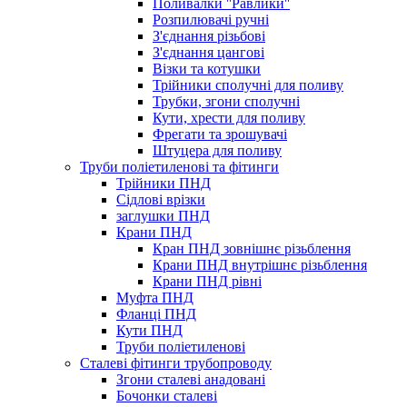
Поливалки ''Равлики''
Розпилювачі ручні
З'єднання різьбові
З'єднання цангові
Візки та котушки
Трійники сполучні для поливу
Трубки, згони сполучні
Кути, хрести для поливу
Фрегати та зрошувачі
Штуцера для поливу
Труби поліетиленові та фітинги
Трійники ПНД
Сідлові врізки
заглушки ПНД
Крани ПНД
Кран ПНД зовнішнє різьблення
Крани ПНД внутрішнє різьблення
Крани ПНД рівні
Муфта ПНД
Фланці ПНД
Кути ПНД
Труби поліетиленові
Сталеві фітинги трубопроводу
Згони сталеві анадовані
Бочонки сталеві