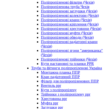
Поліпропіленові фільтри (Чехія)
Поліпропіленова труба Чехія
Поліпропіленові заглушки (Чехія)
Поліпропіленові колектори (Чехія)
Поліпропіленові крани (Чехія)
Поліпропіленові кріплення (Чехія)
Поліпропіленові хрестовини (Чехія)
Поліпропіленові муфти (Чехія)
Поліпропіленові обводи (Чехія)
Поліпропіленові радіаторні крани
(Чехія)
Поліпропіленові згони "американка"
(Чехія)
Поліпропіленові трійники (Чехія)
Кути настановні та планки PPR
Труби та фітинги поліпропіленові Україна
Монтажна планка ППР
Кран радіаторний ППР
Фільтр для поліпропіленових ППР
Вентиль ppr
Кути з поліпропілену
Трійники з поліпропілену ppr
Хрестовина ppr
Муфта ppr
Заглушки ppr