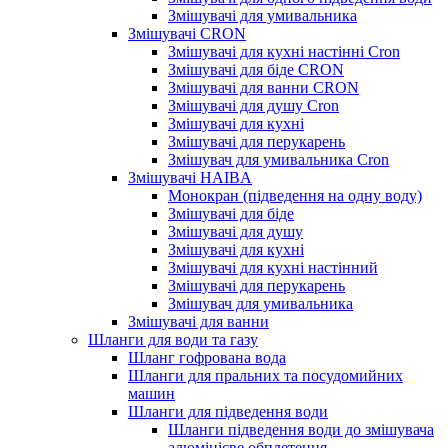
Змішувачі для умивальника
Змішувачі CRON
Змішувачі для кухні настінні Cron
Змішувачі для біде CRON
Змішувачі для ванни CRON
Змішувачі для душу Cron
Змішувачі для кухні
Змішувачі для перукарень
Змішувач для умивальника Cron
Змішувачі HAIBA
Монокран (підведення на одну воду)
Змішувачі для біде
Змішувачі для душу
Змішувачі для кухні
Змішувачі для кухні настінний
Змішувачі для перукарень
Змішувач для умивальника
Змішувачі для ванни
Шланги для води та газу
Шланг гофрована вода
Шланги для пральних та посудомийних
машин
Шланги для підведення води
Шланги підведення води до змішувача
алюмінієве обплетення