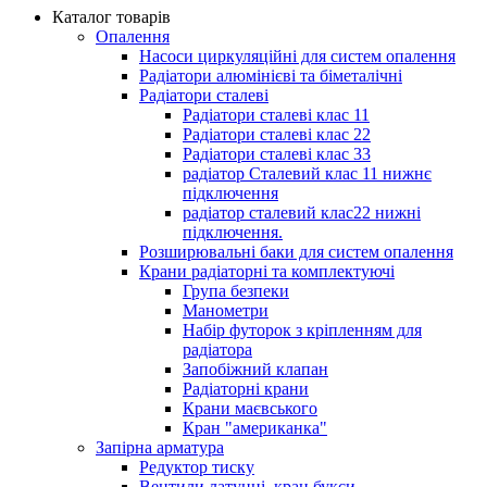
Каталог товарів
Опалення
Насоси циркуляційні для систем опалення
Радіатори алюмінієві та біметалічні
Радіатори сталеві
Радіатори сталеві клас 11
Радіатори сталеві клас 22
Радіатори сталеві клас 33
радіатор Сталевий клас 11 нижнє
підключення
радіатор сталевий клас22 нижні
підключення.
Розширювальні баки для систем опалення
Крани радіаторні та комплектуючі
Група безпеки
Манометри
Набір футорок з кріпленням для
радіатора
Запобіжний клапан
Радіаторні крани
Крани маєвського
Кран "американка"
Запірна арматура
Редуктор тиску
Вентили латунні, кран букси