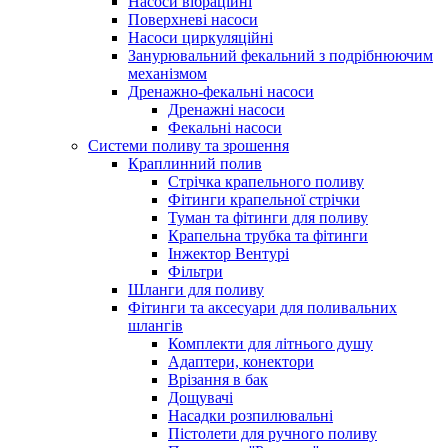
Насоси вібраційні
Поверхневі насоси
Насоси циркуляційні
Занурювальний фекальний з подрібнюючим
механізмом
Дренажно-фекальні насоси
Дренажні насоси
Фекальні насоси
Системи поливу та зрошення
Краплинний полив
Стрічка крапельного поливу
Фітинги крапельної стрічки
Туман та фітинги для поливу
Крапельна трубка та фітинги
Інжектор Вентурі
Фільтри
Шланги для поливу
Фітинги та аксесуари для поливальних
шлангів
Комплекти для літнього душу
Адаптери, конектори
Врізання в бак
Дощувачі
Насадки розпилювальні
Пістолети для ручного поливу