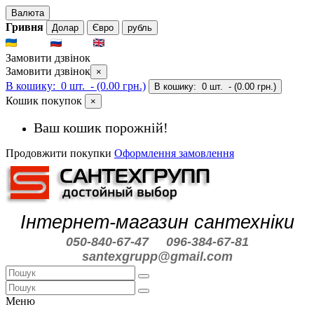
Валюта
Гривня
Долар
Євро
рубль
UKR
RUS
ENG
Замовити дзвінок
Замовити дзвінок
×
В кошику:
0 шт.
- (0.00 грн.)
В кошику:
0 шт.
- (0.00 грн.)
Кошик покупок
×
Ваш кошик порожній!
Продовжити покупки
Оформлення замовлення
Інтернет-магазин сантехніки
050-840-67-47
096-384-67-81
santexgrupp@gmail.com
Меню