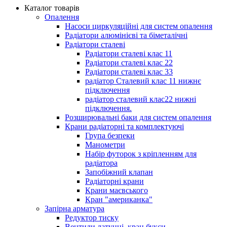
Каталог товарів
Опалення
Насоси циркуляційні для систем опалення
Радіатори алюмінієві та біметалічні
Радіатори сталеві
Радіатори сталеві клас 11
Радіатори сталеві клас 22
Радіатори сталеві клас 33
радіатор Сталевий клас 11 нижнє
підключення
радіатор сталевий клас22 нижні
підключення.
Розширювальні баки для систем опалення
Крани радіаторні та комплектуючі
Група безпеки
Манометри
Набір футорок з кріпленням для
радіатора
Запобіжний клапан
Радіаторні крани
Крани маєвського
Кран "американка"
Запірна арматура
Редуктор тиску
Вентили латунні, кран букси