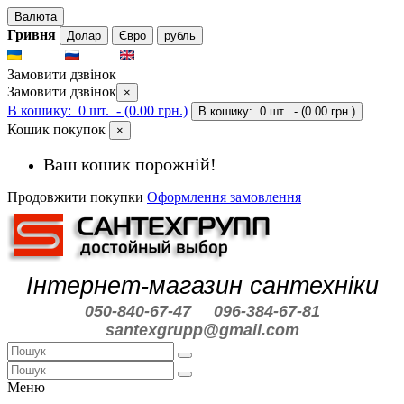
Валюта
Гривня
Долар
Євро
рубль
UKR
RUS
ENG
Замовити дзвінок
Замовити дзвінок
×
В кошику:
0 шт.
- (0.00 грн.)
В кошику:
0 шт.
- (0.00 грн.)
Кошик покупок
×
Ваш кошик порожній!
Продовжити покупки
Оформлення замовлення
Інтернет-магазин сантехніки
050-840-67-47
096-384-67-81
santexgrupp@gmail.com
Меню