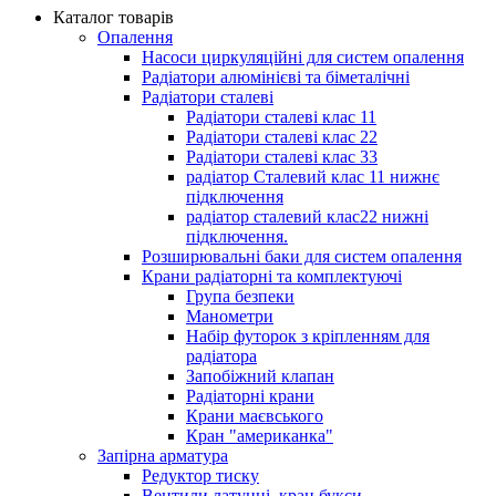
Каталог товарів
Опалення
Насоси циркуляційні для систем опалення
Радіатори алюмінієві та біметалічні
Радіатори сталеві
Радіатори сталеві клас 11
Радіатори сталеві клас 22
Радіатори сталеві клас 33
радіатор Сталевий клас 11 нижнє
підключення
радіатор сталевий клас22 нижні
підключення.
Розширювальні баки для систем опалення
Крани радіаторні та комплектуючі
Група безпеки
Манометри
Набір футорок з кріпленням для
радіатора
Запобіжний клапан
Радіаторні крани
Крани маєвського
Кран "американка"
Запірна арматура
Редуктор тиску
Вентили латунні, кран букси