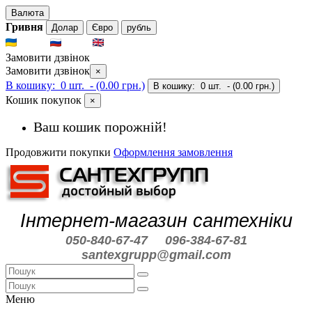
Валюта
Гривня
Долар
Євро
рубль
UKR
RUS
ENG
Замовити дзвінок
Замовити дзвінок
×
В кошику:
0 шт.
- (0.00 грн.)
В кошику:
0 шт.
- (0.00 грн.)
Кошик покупок
×
Ваш кошик порожній!
Продовжити покупки
Оформлення замовлення
Інтернет-магазин сантехніки
050-840-67-47
096-384-67-81
santexgrupp@gmail.com
Меню