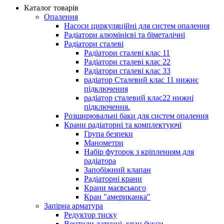
Каталог товарів
Опалення
Насоси циркуляційні для систем опалення
Радіатори алюмінієві та біметалічні
Радіатори сталеві
Радіатори сталеві клас 11
Радіатори сталеві клас 22
Радіатори сталеві клас 33
радіатор Сталевий клас 11 нижнє
підключення
радіатор сталевий клас22 нижні
підключення.
Розширювальні баки для систем опалення
Крани радіаторні та комплектуючі
Група безпеки
Манометри
Набір футорок з кріпленням для
радіатора
Запобіжний клапан
Радіаторні крани
Крани маєвського
Кран "американка"
Запірна арматура
Редуктор тиску
Вентили латунні, кран букси