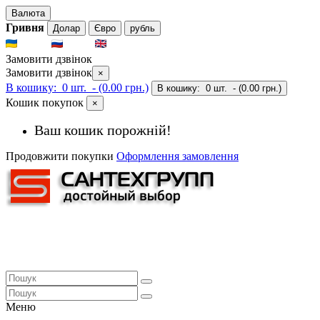
Валюта
Гривня
Долар
Євро
рубль
UKR
RUS
ENG
Замовити дзвінок
Замовити дзвінок
×
В кошику:
0 шт.
- (0.00 грн.)
В кошику:
0 шт.
- (0.00 грн.)
Кошик покупок
×
Ваш кошик порожній!
Продовжити покупки
Оформлення замовлення
Меню