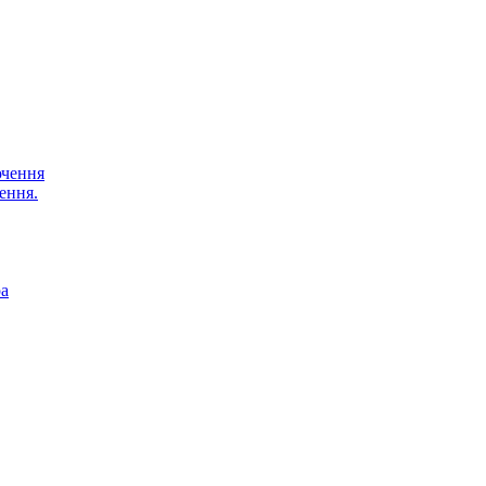
ючення
ення.
ра