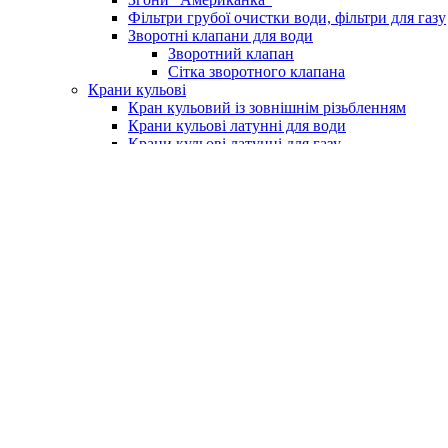
Фільтри грубої очистки води, фільтри для газу
Зворотні клапани для води
Зворотний клапан
Сітка зворотного клапана
Крани кульові
Кран кульовий із зовнішнім різьбленням
Крани кульові латунні для води
Крани кульові латунні для газу
Кран із фільтром для водоміру
Крани для поливу (умивальника)
Крани для пральних машин
Бойлери та комплектуючі
Електричні водонагрівачі (бойлери)
Клапан підривний для бойлера
Насоси та обладнання
Насосні станції
Насоси свердловинні
Вихрові насоси
Шнекові насоси
Комплектуюче до насосів
Насоси вібраційні
Поверхневі насоси
Насоси циркуляційні
Занурювальний фекальний з подрібнюючим м