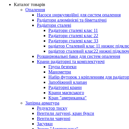
Каталог товарів
Опалення
Насоси циркуляційні для систем опалення
Радіатори алюмінієві та біметалічні
Радіатори сталеві
Радіатори сталеві клас 11
Радіатори сталеві клас 22
Радіатори сталеві клас 33
радіатор Сталевий клас 11 нижнє підкл
радіатор сталевий клас22 нижні підключ
Розширювальні баки для систем опалення
Крани радіаторні та комплектуючі
Група безпеки
Манометри
Набір футорок з кріпленням для радіато
Запобіжний клапан
Радіаторні крани
Крани маєвського
Кран "американка"
Запірна арматура
Редуктор тиску
Вентили латунні, кран букси
Вентили чавунні
Засувки
Згони "Американка"