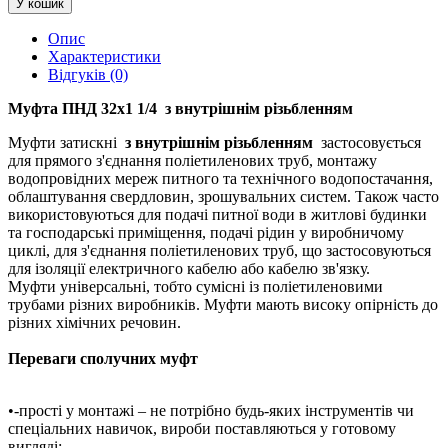
У кошик
Опис
Характеристики
Відгуків (0)
Муфта ПНД 32х1 1/4
з внутрішнім різьбленням
Муфти затискні
з внутрішнім різьбленням
застосовується
для прямого з'єднання поліетиленових труб, монтажу
водопровідних мереж питного та технічного водопостачання,
облаштування свердловин, зрошувальних систем. Також часто
використовуються для подачі питної води в житлові будинки
та господарські приміщення, подачі рідин у виробничому
циклі, для з'єднання поліетиленових труб, що застосовуються
для ізоляції електричного кабелю або кабелю зв'язку.
Муфти універсальні, тобто сумісні із поліетиленовими
трубами різних виробників. Муфти мають високу опірність до
різних хімічних речовин.
Переваги сполучних муфт
•-прості у монтажі – не потрібно будь-яких інструментів чи
спеціальних навичок, вироби поставляються у готовому
вигляді;