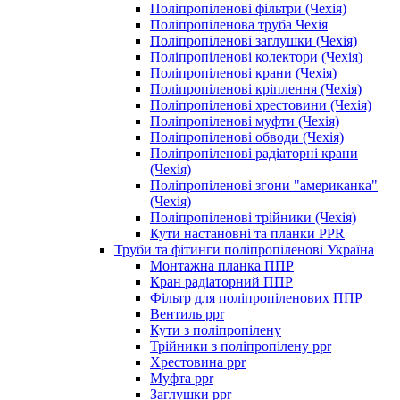
Поліпропіленові фільтри (Чехія)
Поліпропіленова труба Чехія
Поліпропіленові заглушки (Чехія)
Поліпропіленові колектори (Чехія)
Поліпропіленові крани (Чехія)
Поліпропіленові кріплення (Чехія)
Поліпропіленові хрестовини (Чехія)
Поліпропіленові муфти (Чехія)
Поліпропіленові обводи (Чехія)
Поліпропіленові радіаторні крани
(Чехія)
Поліпропіленові згони "американка"
(Чехія)
Поліпропіленові трійники (Чехія)
Кути настановні та планки PPR
Труби та фітинги поліпропіленові Україна
Монтажна планка ППР
Кран радіаторний ППР
Фільтр для поліпропіленових ППР
Вентиль ppr
Кути з поліпропілену
Трійники з поліпропілену ppr
Хрестовина ppr
Муфта ppr
Заглушки ppr