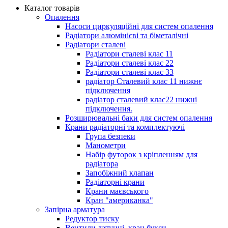
Каталог товарів
Опалення
Насоси циркуляційні для систем опалення
Радіатори алюмінієві та біметалічні
Радіатори сталеві
Радіатори сталеві клас 11
Радіатори сталеві клас 22
Радіатори сталеві клас 33
радіатор Сталевий клас 11 нижнє
підключення
радіатор сталевий клас22 нижні
підключення.
Розширювальні баки для систем опалення
Крани радіаторні та комплектуючі
Група безпеки
Манометри
Набір футорок з кріпленням для
радіатора
Запобіжний клапан
Радіаторні крани
Крани маєвського
Кран "американка"
Запірна арматура
Редуктор тиску
Вентили латунні, кран букси