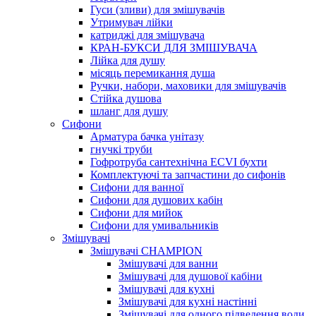
Гуси (зливи) для змішувачів
Утримувач лійки
катриджі для змішувача
КРАН-БУКСИ ДЛЯ ЗМІШУВАЧА
Лійка для душу
місяць перемикання душа
Ручки, набори, маховики для змішувачів
Стійка душова
шланг для душу
Сифони
Арматура бачка унітазу
гнучкі труби
Гофротруба сантехнічна ECVI бухти
Комплектуючі та запчастини до сифонів
Сифони для ванної
Сифони для душових кабін
Сифони для мийок
Сифони для умивальників
Змішувачі
Змішувачі CHAMPION
Змішувачі для ванни
Змішувачі для душової кабіни
Змішувачі для кухні
Змішувачі для кухні настінні
Змішувачі для одного підведення води