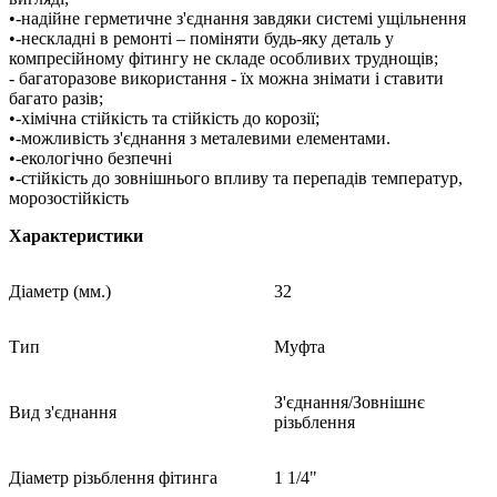
•-надійне герметичне з'єднання завдяки системі ущільнення
•-нескладні в ремонті – поміняти будь-яку деталь у
компресійному фітингу не складе особливих труднощів;
- багаторазове використання - їх можна знімати і ставити
багато разів;
•-хімічна стійкість та стійкість до корозії;
•-можливість з'єднання з металевими елементами.
•-екологічно безпечні
•-стійкість до зовнішнього впливу та перепадів температур,
морозостійкість
Характеристики
Діаметр (мм.)
32
Тип
Муфта
З'єднання/Зовнішнє
Вид з'єднання
різьблення
Діаметр різьблення фітинга
1 1/4"