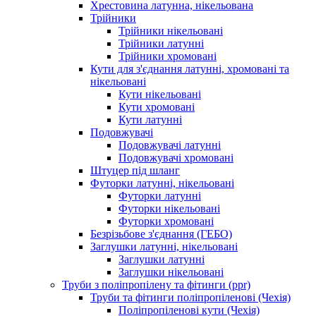
Хрестовина латунна, нікельована
Трійники
Трійники нікельовані
Трійники латунні
Трійники хромовані
Кути для з'єднання латунні, хромовані та
нікельовані
Кути нікельовані
Кути хромовані
Кути латунні
Подовжувачі
Подовжувачі латунні
Подовжувачі хромовані
Штуцер під шланг
Футорки латунні, нікельовані
Футорки латунні
Футорки нікельовані
Футорки хромовані
Безрізьбове з'єднання (ГЕБО)
Заглушки латунні, нікельовані
Заглушки латунні
Заглушки нікельовані
Труби з поліпропілену та фітинги (ppr)
Труби та фітинги поліпропіленові (Чехія)
Поліпропіленові кути (Чехія)