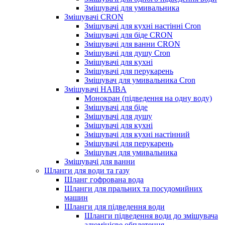
Змішувачі для умивальника
Змішувачі CRON
Змішувачі для кухні настінні Cron
Змішувачі для біде CRON
Змішувачі для ванни CRON
Змішувачі для душу Cron
Змішувачі для кухні
Змішувачі для перукарень
Змішувач для умивальника Cron
Змішувачі HAIBA
Монокран (підведення на одну воду)
Змішувачі для біде
Змішувачі для душу
Змішувачі для кухні
Змішувачі для кухні настінний
Змішувачі для перукарень
Змішувач для умивальника
Змішувачі для ванни
Шланги для води та газу
Шланг гофрована вода
Шланги для пральних та посудомийних
машин
Шланги для підведення води
Шланги підведення води до змішувача
алюмінієве обплетення