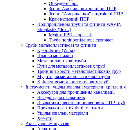
Обведення ppr
Згони Американки зовнішні ППР
Згони "Американки" внутрішні ППР
Кран кульовий ППР
Поліпропіленові труби та фітинги WAVIN
Ekoplastik (Чехія)
Муфти PPR ekoplastik
Труба поліпропіленова екопласт
Труби металопластикові та фітинги
Кран-фітінг (Wing)
Планка монтажна
Металопластикові труби
Кути для металопластикових труб
Трійники хрести металопластикових труб
Муфти для металопластикової труби
Кріплення металопластикових труб
Інструменти, ущільнювальні матеріали, кріплення
Аксесуари для прочищення каналізації
Насадки для паяльників
Паяльники для поліпропіленових ППР труб
Прокладки сантехнічні, манжети
Ущільнювальні матеріали
Хомути
Аксесуари змішувачів
Аератори