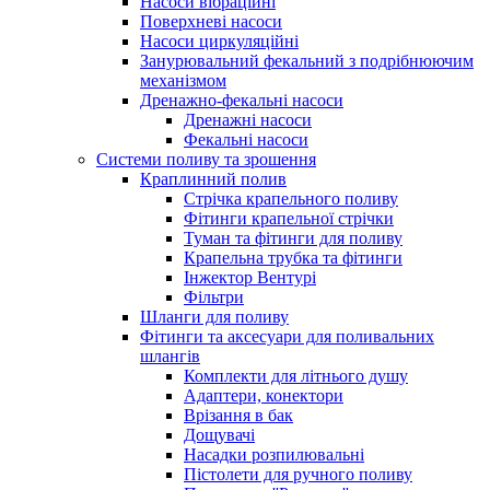
Насоси вібраційні
Поверхневі насоси
Насоси циркуляційні
Занурювальний фекальний з подрібнюючим
механізмом
Дренажно-фекальні насоси
Дренажні насоси
Фекальні насоси
Системи поливу та зрошення
Краплинний полив
Стрічка крапельного поливу
Фітинги крапельної стрічки
Туман та фітинги для поливу
Крапельна трубка та фітинги
Інжектор Вентурі
Фільтри
Шланги для поливу
Фітинги та аксесуари для поливальних
шлангів
Комплекти для літнього душу
Адаптери, конектори
Врізання в бак
Дощувачі
Насадки розпилювальні
Пістолети для ручного поливу