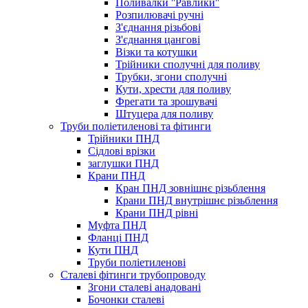
Поливалки ''Равлики''
Розпилювачі ручні
З'єднання різьбові
З'єднання цангові
Візки та котушки
Трійники сполучні для поливу
Трубки, згони сполучні
Кути, хрести для поливу
Фрегати та зрошувачі
Штуцера для поливу
Труби поліетиленові та фітинги
Трійники ПНД
Сідлові врізки
заглушки ПНД
Крани ПНД
Кран ПНД зовнішнє різьблення
Крани ПНД внутрішнє різьблення
Крани ПНД рівні
Муфта ПНД
Фланці ПНД
Кути ПНД
Труби поліетиленові
Сталеві фітинги трубопроводу
Згони сталеві анадовані
Бочонки сталеві