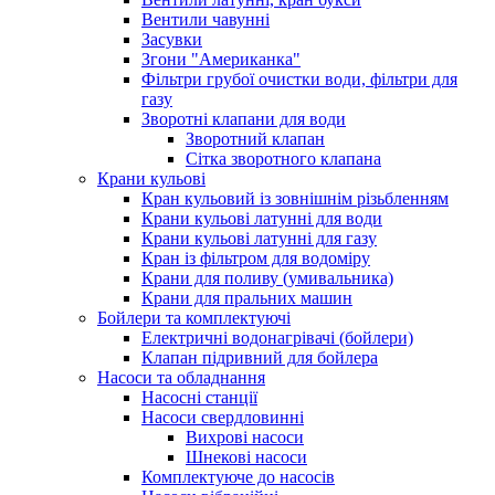
Вентили чавунні
Засувки
Згони "Американка"
Фільтри грубої очистки води, фільтри для
газу
Зворотні клапани для води
Зворотний клапан
Сітка зворотного клапана
Крани кульові
Кран кульовий із зовнішнім різьбленням
Крани кульові латунні для води
Крани кульові латунні для газу
Кран із фільтром для водоміру
Крани для поливу (умивальника)
Крани для пральних машин
Бойлери та комплектуючі
Електричні водонагрівачі (бойлери)
Клапан підривний для бойлера
Насоси та обладнання
Насосні станції
Насоси свердловинні
Вихрові насоси
Шнекові насоси
Комплектуюче до насосів