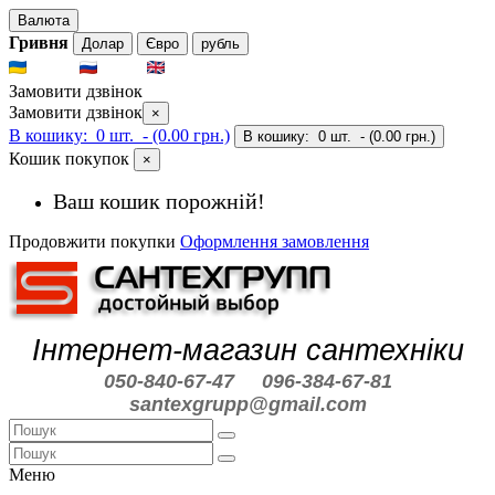
Валюта
Гривня
Долар
Євро
рубль
UKR
RUS
ENG
Замовити дзвінок
Замовити дзвінок
×
В кошику:
0 шт.
- (0.00 грн.)
В кошику:
0 шт.
- (0.00 грн.)
Кошик покупок
×
Ваш кошик порожній!
Продовжити покупки
Оформлення замовлення
Інтернет-магазин сантехніки
050-840-67-47
096-384-67-81
santexgrupp@gmail.com
Меню