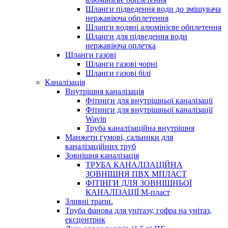
Шланги підведення води до змішувача
нержавіюча обплетення
Шланги водяні алюмінієве обплетення
Шланги для підведення води
нержавіюча оплетка
Шланги газові
Шланги газові чорні
Шланги газові білі
Каналізація
Внутрішня каналізація
Фітинги для внутрішньої каналізації
Фітинги для внутрішньої каналізації
Wavin
Труба каналізаційна внутрішня
Манжети гумові, сальники для
каналізаційних труб
Зовнішня каналізація
ТРУБА КАНАЛІЗАЦІЙНА
ЗОВНІШНЯ ПВХ МПЛАСТ
ФІТІНГИ ДЛЯ ЗОВНІШНЬОЇ
КАНАЛІЗАЦІЇ М-пласт
Зливні трапи.
Труба фанова для унітазу, гофра на унітаз,
ексцентрик