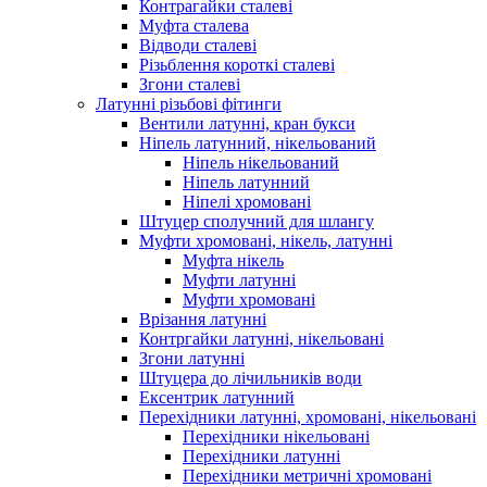
Контрагайки сталеві
Муфта сталева
Відводи сталеві
Різьблення короткі сталеві
Згони сталеві
Латунні різьбові фітинги
Вентили латунні, кран букси
Ніпель латунний, нікельований
Ніпель нікельований
Ніпель латунний
Ніпелі хромовані
Штуцер сполучний для шлангу
Муфти хромовані, нікель, латунні
Муфта нікель
Муфти латунні
Муфти хромовані
Врізання латунні
Контргайки латунні, нікельовані
Згони латунні
Штуцера до лічильників води
Ексентрик латунний
Перехідники латунні, хромовані, нікельовані
Перехідники нікельовані
Перехідники латунні
Перехідники метричні хромовані