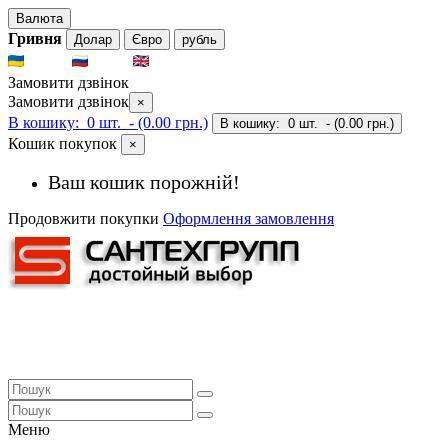
Валюта
Гривня
Долар
Євро
рубль
UKR
RUS
ENG
Замовити дзвінок
Замовити дзвінок
×
В кошику:
0 шт.
- (0.00 грн.)
В кошику:
0 шт.
- (0.00 грн.)
Кошик покупок
×
Ваш кошик порожній!
Продовжити покупки
Оформлення замовлення
Меню