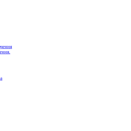
ючення
ення.
ра