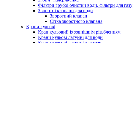
Фільтри грубої очистки води, фільтри для газу
Зворотні клапани для води
Зворотний клапан
Сітка зворотного клапана
Крани кульові
Кран кульовий із зовнішнім різьбленням
Крани кульові латунні для води
Крани кульові латунні для газу
Кран із фільтром для водоміру
Крани для поливу (умивальника)
Крани для пральних машин
Бойлери та комплектуючі
Електричні водонагрівачі (бойлери)
Клапан підривний для бойлера
Насоси та обладнання
Насосні станції
Насоси свердловинні
Вихрові насоси
Шнекові насоси
Комплектуюче до насосів
Насоси вібраційні
Поверхневі насоси
Насоси циркуляційні
Занурювальний фекальний з подрібнюючим м