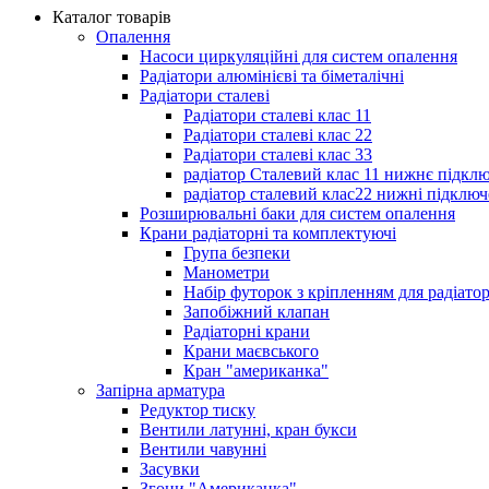
Каталог товарів
Опалення
Насоси циркуляційні для систем опалення
Радіатори алюмінієві та біметалічні
Радіатори сталеві
Радіатори сталеві клас 11
Радіатори сталеві клас 22
Радіатори сталеві клас 33
радіатор Сталевий клас 11 нижнє підкл
радіатор сталевий клас22 нижні підключ
Розширювальні баки для систем опалення
Крани радіаторні та комплектуючі
Група безпеки
Манометри
Набір футорок з кріпленням для радіато
Запобіжний клапан
Радіаторні крани
Крани маєвського
Кран "американка"
Запірна арматура
Редуктор тиску
Вентили латунні, кран букси
Вентили чавунні
Засувки
Згони "Американка"