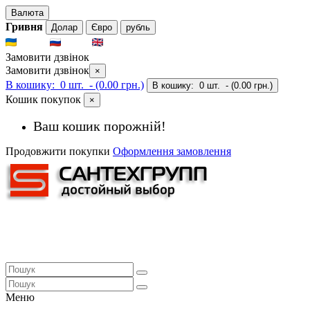
Валюта
Гривня
Долар
Євро
рубль
UKR
RUS
ENG
Замовити дзвінок
Замовити дзвінок
×
В кошику:
0 шт.
- (0.00 грн.)
В кошику:
0 шт.
- (0.00 грн.)
Кошик покупок
×
Ваш кошик порожній!
Продовжити покупки
Оформлення замовлення
Меню