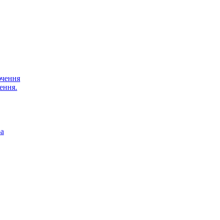
ючення
ення.
ра