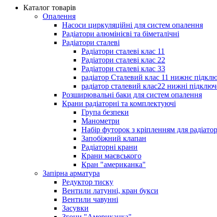
Каталог товарів
Опалення
Насоси циркуляційні для систем опалення
Радіатори алюмінієві та біметалічні
Радіатори сталеві
Радіатори сталеві клас 11
Радіатори сталеві клас 22
Радіатори сталеві клас 33
радіатор Сталевий клас 11 нижнє підкл
радіатор сталевий клас22 нижні підключ
Розширювальні баки для систем опалення
Крани радіаторні та комплектуючі
Група безпеки
Манометри
Набір футорок з кріпленням для радіато
Запобіжний клапан
Радіаторні крани
Крани маєвського
Кран "американка"
Запірна арматура
Редуктор тиску
Вентили латунні, кран букси
Вентили чавунні
Засувки
Згони "Американка"