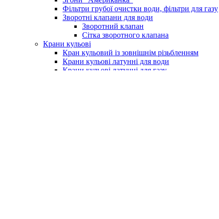
Фільтри грубої очистки води, фільтри для газу
Зворотні клапани для води
Зворотний клапан
Сітка зворотного клапана
Крани кульові
Кран кульовий із зовнішнім різьбленням
Крани кульові латунні для води
Крани кульові латунні для газу
Кран із фільтром для водоміру
Крани для поливу (умивальника)
Крани для пральних машин
Бойлери та комплектуючі
Електричні водонагрівачі (бойлери)
Клапан підривний для бойлера
Насоси та обладнання
Насосні станції
Насоси свердловинні
Вихрові насоси
Шнекові насоси
Комплектуюче до насосів
Насоси вібраційні
Поверхневі насоси
Насоси циркуляційні
Занурювальний фекальний з подрібнюючим м