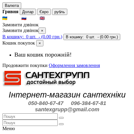
Валюта
Гривня
Долар
Євро
рубль
UKR
RUS
ENG
Замовити дзвінок
Замовити дзвінок
×
В кошику:
0 шт.
- (0.00 грн.)
В кошику:
0 шт.
- (0.00 грн.)
Кошик покупок
×
Ваш кошик порожній!
Продовжити покупки
Оформлення замовлення
Інтернет-магазин сантехніки
050-840-67-47
096-384-67-81
santexgrupp@gmail.com
Меню