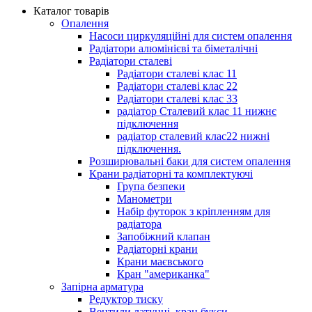
Каталог товарів
Опалення
Насоси циркуляційні для систем опалення
Радіатори алюмінієві та біметалічні
Радіатори сталеві
Радіатори сталеві клас 11
Радіатори сталеві клас 22
Радіатори сталеві клас 33
радіатор Сталевий клас 11 нижнє
підключення
радіатор сталевий клас22 нижні
підключення.
Розширювальні баки для систем опалення
Крани радіаторні та комплектуючі
Група безпеки
Манометри
Набір футорок з кріпленням для
радіатора
Запобіжний клапан
Радіаторні крани
Крани маєвського
Кран "американка"
Запірна арматура
Редуктор тиску
Вентили латунні, кран букси