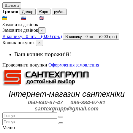
Валюта
Гривня
Долар
Євро
рубль
UKR
RUS
ENG
Замовити дзвінок
Замовити дзвінок
×
В кошику:
0 шт.
- (0.00 грн.)
В кошику:
0 шт.
- (0.00 грн.)
Кошик покупок
×
Ваш кошик порожній!
Продовжити покупки
Оформлення замовлення
Інтернет-магазин сантехніки
050-840-67-47
096-384-67-81
santexgrupp@gmail.com
Меню