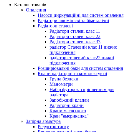
Каталог товарів
Опалення
Насоси циркуляційні для систем опалення
Радіатори алюмінієві та біметалічні
Радіатори сталеві
Радіатори сталеві клас 11
Радіатори сталеві клас 22
Радіатори сталеві клас 33
радіатор Сталевий клас 11 нижнє
підключення
радіатор сталевий клас22 нижні
підключення.
Розширювальні баки для систем опалення
Крани радіаторні та комплектуючі
Група безпеки
Манометри
Набір футорок з кріпленням для
радіатора
Запобіжний клапан
Радіаторні крани
Крани маєвського
Кран "американка"
Запірна арматура
Редуктор тиску
Вентили латунні, кран букси