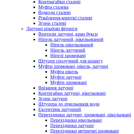
Контрагайки сталеві
Муфта сталева
Відводи сталеві
Різьблення короткі сталеві
Згони сталеві
Латунні різьбові фітинги
Вентили латунні, кран букси
Ніпель латунний, нікельований
Ніпель нікельований
Ніпель латунний
Ніпелі хромовані
Штуцер сполучний для шлангу
Муфти хромовані, нікель, латунні
Муфта нікель
Муфти латунні
Муфти хромовані
Врізання латунні
Контргайки латунні, нікельовані
Згони латунні
Штуцера до лічильників води
Ексентрик латунний
Перехідники латунні, хромовані, нікельовані
Перехідники нікельовані
Перехідники латунні
Перехідники метричні хромовані