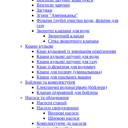
Вентили чавунні
Засувки
Згони "Американка"
Фільтри грубої очистки води, фільтри для
газу
Зворотні клапани для води
Зворотний клапан
Сітка зворотного клапана
Крани кульові
Кран кульовий із зовнішнім різьбленням
Крани кульові латунні для води
Крани кульові латунні для газу
Кран із фільтром для водоміру
Крани для поливу (умивальника)
Крани для пральних машин
Бойлери та комплектуючі
Електричні водонагрівачі (бойлери)
Клапан підривний для бойлера
Насоси та обладнання
Насосні станції
Насоси свердловинні
Вихрові насоси
Шнекові насоси
Комплектуюче до насосів