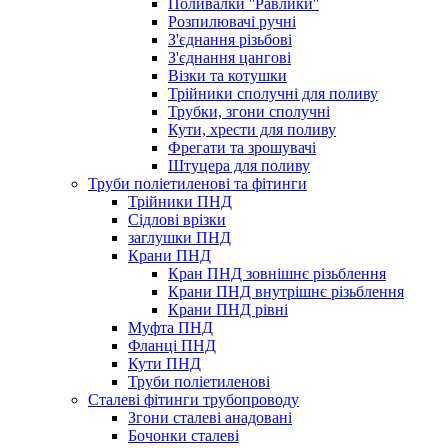
Поливалки ''Равлики''
Розпилювачі ручні
З'єднання різьбові
З'єднання цангові
Візки та котушки
Трійники сполучні для поливу
Трубки, згони сполучні
Кути, хрести для поливу
Фрегати та зрошувачі
Штуцера для поливу
Труби поліетиленові та фітинги
Трійники ПНД
Сідлові врізки
заглушки ПНД
Крани ПНД
Кран ПНД зовнішнє різьблення
Крани ПНД внутрішнє різьблення
Крани ПНД рівні
Муфта ПНД
Фланці ПНД
Кути ПНД
Труби поліетиленові
Сталеві фітинги трубопроводу
Згони сталеві анадовані
Бочонки сталеві