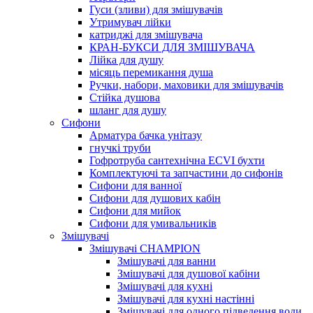
Гуси (зливи) для змішувачів
Утримувач лійки
катриджі для змішувача
КРАН-БУКСИ ДЛЯ ЗМІШУВАЧА
Лійка для душу
місяць перемикання душа
Ручки, набори, маховики для змішувачів
Стійка душова
шланг для душу
Сифони
Арматура бачка унітазу
гнучкі труби
Гофротруба сантехнічна ECVI бухти
Комплектуючі та запчастини до сифонів
Сифони для ванної
Сифони для душових кабін
Сифони для мийок
Сифони для умивальників
Змішувачі
Змішувачі CHAMPION
Змішувачі для ванни
Змішувачі для душової кабіни
Змішувачі для кухні
Змішувачі для кухні настінні
Змішувачі для одного підведення води