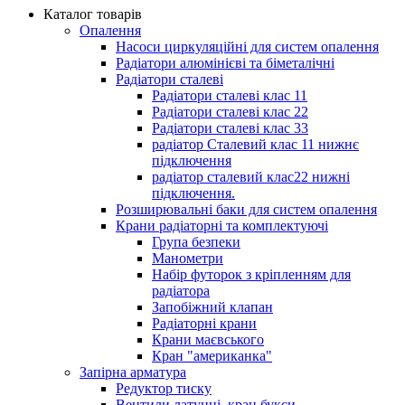
Каталог товарів
Опалення
Насоси циркуляційні для систем опалення
Радіатори алюмінієві та біметалічні
Радіатори сталеві
Радіатори сталеві клас 11
Радіатори сталеві клас 22
Радіатори сталеві клас 33
радіатор Сталевий клас 11 нижнє
підключення
радіатор сталевий клас22 нижні
підключення.
Розширювальні баки для систем опалення
Крани радіаторні та комплектуючі
Група безпеки
Манометри
Набір футорок з кріпленням для
радіатора
Запобіжний клапан
Радіаторні крани
Крани маєвського
Кран "американка"
Запірна арматура
Редуктор тиску
Вентили латунні, кран букси