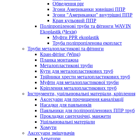
Обведення ppr
Згони Американки зовнішні ППР
Згони "Американки" внутрішні ППР
Кран кульовий ППР
Поліпропіленові труби та фітинги WAVIN
Ekoplastik (Чехія)
Муфти PPR ekoplastik
Труба поліпропіленова екопласт
Труби металопластикові та фітинги
Кран-фітінг (Wing)
Планка монтажна
Металопластикові труби
Кути для металопластикових труб
Трійники хрести металопластикових труб
Муфти для металопластикової труби
Кріплення металопластикових труб
Інструменти, ущільнювальні матеріали, кріплення
Аксесуари для прочищення каналізації
Насадки для паяльників
Паяльники для поліпропіленових ППР труб
Прокладки сантехнічні, манжети
Ущільнювальні матеріали
Хомути
Аксесуари змішувачів
Аератори