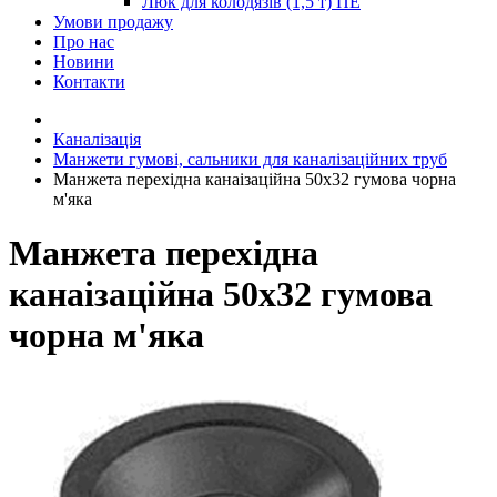
Люк для колодязів (1,5 т) ПЕ
Умови продажу
Про нас
Новини
Контакти
Каналізація
Манжети гумові, сальники для каналізаційних труб
Манжета перехідна канаізаційна 50х32 гумова чорна
м'яка
Манжета перехідна
канаізаційна 50х32 гумова
чорна м'яка