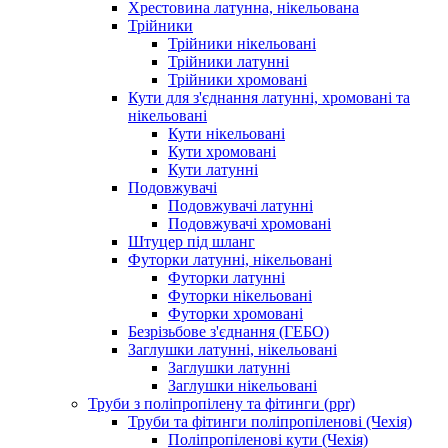
Хрестовина латунна, нікельована
Трійники
Трійники нікельовані
Трійники латунні
Трійники хромовані
Кути для з'єднання латунні, хромовані та
нікельовані
Кути нікельовані
Кути хромовані
Кути латунні
Подовжувачі
Подовжувачі латунні
Подовжувачі хромовані
Штуцер під шланг
Футорки латунні, нікельовані
Футорки латунні
Футорки нікельовані
Футорки хромовані
Безрізьбове з'єднання (ГЕБО)
Заглушки латунні, нікельовані
Заглушки латунні
Заглушки нікельовані
Труби з поліпропілену та фітинги (ppr)
Труби та фітинги поліпропіленові (Чехія)
Поліпропіленові кути (Чехія)