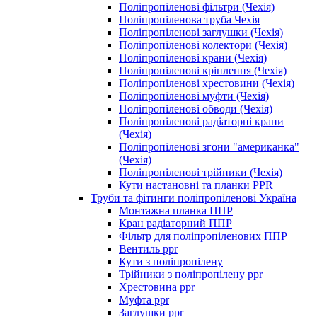
Поліпропіленові фільтри (Чехія)
Поліпропіленова труба Чехія
Поліпропіленові заглушки (Чехія)
Поліпропіленові колектори (Чехія)
Поліпропіленові крани (Чехія)
Поліпропіленові кріплення (Чехія)
Поліпропіленові хрестовини (Чехія)
Поліпропіленові муфти (Чехія)
Поліпропіленові обводи (Чехія)
Поліпропіленові радіаторні крани
(Чехія)
Поліпропіленові згони "американка"
(Чехія)
Поліпропіленові трійники (Чехія)
Кути настановні та планки PPR
Труби та фітинги поліпропіленові Україна
Монтажна планка ППР
Кран радіаторний ППР
Фільтр для поліпропіленових ППР
Вентиль ppr
Кути з поліпропілену
Трійники з поліпропілену ppr
Хрестовина ppr
Муфта ppr
Заглушки ppr