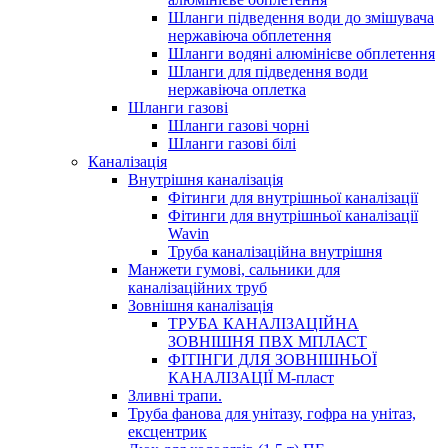
Шланги підведення води до змішувача
нержавіюча обплетення
Шланги водяні алюмінієве обплетення
Шланги для підведення води
нержавіюча оплетка
Шланги газові
Шланги газові чорні
Шланги газові білі
Каналізація
Внутрішня каналізація
Фітинги для внутрішньої каналізації
Фітинги для внутрішньої каналізації
Wavin
Труба каналізаційна внутрішня
Манжети гумові, сальники для
каналізаційних труб
Зовнішня каналізація
ТРУБА КАНАЛІЗАЦІЙНА
ЗОВНІШНЯ ПВХ МПЛАСТ
ФІТІНГИ ДЛЯ ЗОВНІШНЬОЇ
КАНАЛІЗАЦІЇ М-пласт
Зливні трапи.
Труба фанова для унітазу, гофра на унітаз,
ексцентрик