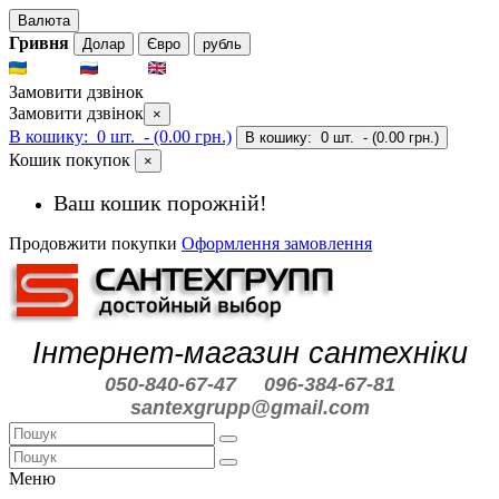
Валюта
Гривня
Долар
Євро
рубль
UKR
RUS
ENG
Замовити дзвінок
Замовити дзвінок
×
В кошику:
0 шт.
- (0.00 грн.)
В кошику:
0 шт.
- (0.00 грн.)
Кошик покупок
×
Ваш кошик порожній!
Продовжити покупки
Оформлення замовлення
Інтернет-магазин сантехніки
050-840-67-47
096-384-67-81
santexgrupp@gmail.com
Меню