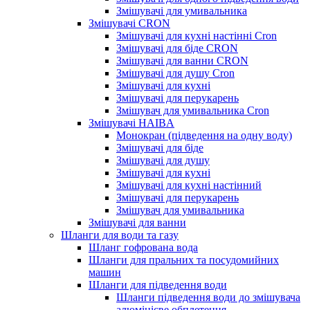
Змішувачі для умивальника
Змішувачі CRON
Змішувачі для кухні настінні Cron
Змішувачі для біде CRON
Змішувачі для ванни CRON
Змішувачі для душу Cron
Змішувачі для кухні
Змішувачі для перукарень
Змішувач для умивальника Cron
Змішувачі HAIBA
Монокран (підведення на одну воду)
Змішувачі для біде
Змішувачі для душу
Змішувачі для кухні
Змішувачі для кухні настінний
Змішувачі для перукарень
Змішувач для умивальника
Змішувачі для ванни
Шланги для води та газу
Шланг гофрована вода
Шланги для пральних та посудомийних
машин
Шланги для підведення води
Шланги підведення води до змішувача
алюмінієве обплетення