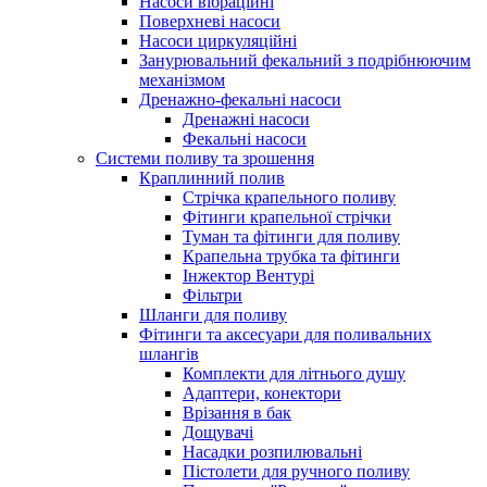
Насоси вібраційні
Поверхневі насоси
Насоси циркуляційні
Занурювальний фекальний з подрібнюючим
механізмом
Дренажно-фекальні насоси
Дренажні насоси
Фекальні насоси
Системи поливу та зрошення
Краплинний полив
Стрічка крапельного поливу
Фітинги крапельної стрічки
Туман та фітинги для поливу
Крапельна трубка та фітинги
Інжектор Вентурі
Фільтри
Шланги для поливу
Фітинги та аксесуари для поливальних
шлангів
Комплекти для літнього душу
Адаптери, конектори
Врізання в бак
Дощувачі
Насадки розпилювальні
Пістолети для ручного поливу