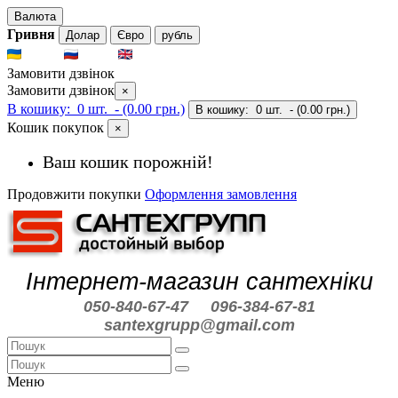
Валюта
Гривня
Долар
Євро
рубль
UKR
RUS
ENG
Замовити дзвінок
Замовити дзвінок
×
В кошику:
0 шт.
- (0.00 грн.)
В кошику:
0 шт.
- (0.00 грн.)
Кошик покупок
×
Ваш кошик порожній!
Продовжити покупки
Оформлення замовлення
Інтернет-магазин сантехніки
050-840-67-47
096-384-67-81
santexgrupp@gmail.com
Меню