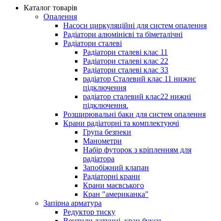
Каталог товарів
Опалення
Насоси циркуляційні для систем опалення
Радіатори алюмінієві та біметалічні
Радіатори сталеві
Радіатори сталеві клас 11
Радіатори сталеві клас 22
Радіатори сталеві клас 33
радіатор Сталевий клас 11 нижнє
підключення
радіатор сталевий клас22 нижні
підключення.
Розширювальні баки для систем опалення
Крани радіаторні та комплектуючі
Група безпеки
Манометри
Набір футорок з кріпленням для
радіатора
Запобіжний клапан
Радіаторні крани
Крани маєвського
Кран "американка"
Запірна арматура
Редуктор тиску
Вентили латунні, кран букси