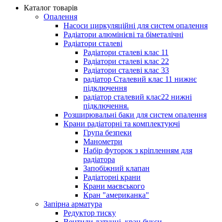
Каталог товарів
Опалення
Насоси циркуляційні для систем опалення
Радіатори алюмінієві та біметалічні
Радіатори сталеві
Радіатори сталеві клас 11
Радіатори сталеві клас 22
Радіатори сталеві клас 33
радіатор Сталевий клас 11 нижнє
підключення
радіатор сталевий клас22 нижні
підключення.
Розширювальні баки для систем опалення
Крани радіаторні та комплектуючі
Група безпеки
Манометри
Набір футорок з кріпленням для
радіатора
Запобіжний клапан
Радіаторні крани
Крани маєвського
Кран "американка"
Запірна арматура
Редуктор тиску
Вентили латунні, кран букси