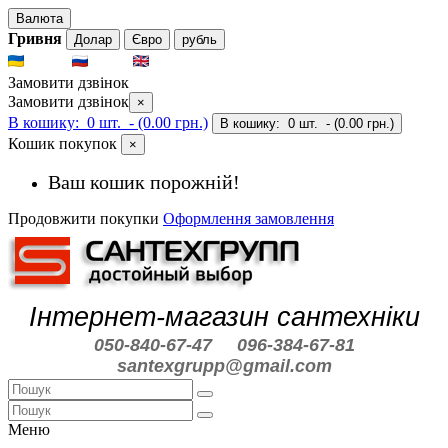
Валюта
Гривня
Долар
Євро
рубль
UKR
RUS
ENG
Замовити дзвінок
Замовити дзвінок
×
В кошику:
0 шт.
- (0.00 грн.)
В кошику:
0 шт.
- (0.00 грн.)
Кошик покупок
×
Ваш кошик порожній!
Продовжити покупки
Оформлення замовлення
Інтернет-магазин сантехніки
050-840-67-47
096-384-67-81
santexgrupp@gmail.com
Меню