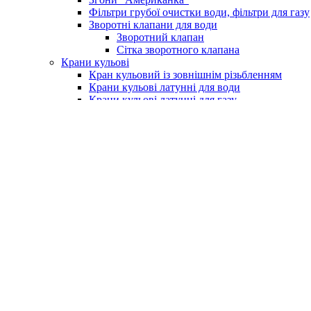
Фільтри грубої очистки води, фільтри для газу
Зворотні клапани для води
Зворотний клапан
Сітка зворотного клапана
Крани кульові
Кран кульовий із зовнішнім різьбленням
Крани кульові латунні для води
Крани кульові латунні для газу
Кран із фільтром для водоміру
Крани для поливу (умивальника)
Крани для пральних машин
Бойлери та комплектуючі
Електричні водонагрівачі (бойлери)
Клапан підривний для бойлера
Насоси та обладнання
Насосні станції
Насоси свердловинні
Вихрові насоси
Шнекові насоси
Комплектуюче до насосів
Насоси вібраційні
Поверхневі насоси
Насоси циркуляційні
Занурювальний фекальний з подрібнюючим м