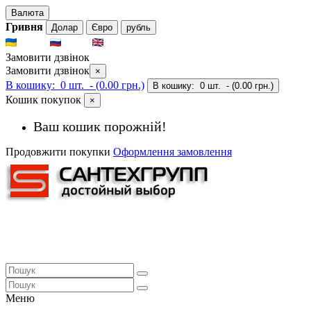
Валюта
Гривня
Долар
Євро
рубль
UKR
RUS
ENG
Замовити дзвінок
Замовити дзвінок
×
В кошику:
0 шт.
- (0.00 грн.)
В кошику:
0 шт.
- (0.00 грн.)
Кошик покупок
×
Ваш кошик порожній!
Продовжити покупки
Оформлення замовлення
Меню