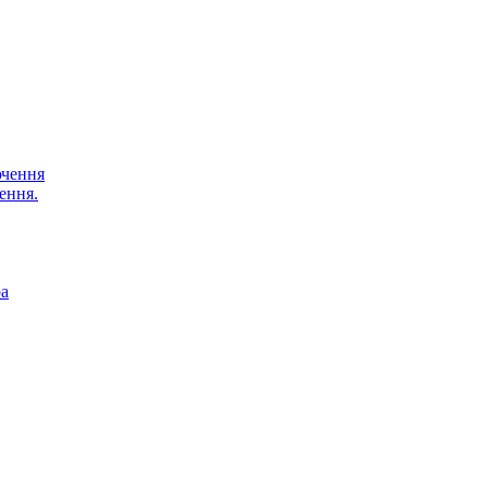
ючення
ення.
ра