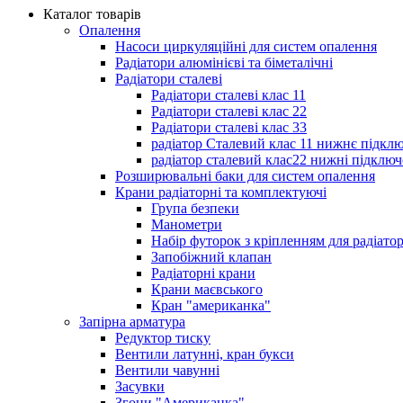
Каталог товарів
Опалення
Насоси циркуляційні для систем опалення
Радіатори алюмінієві та біметалічні
Радіатори сталеві
Радіатори сталеві клас 11
Радіатори сталеві клас 22
Радіатори сталеві клас 33
радіатор Сталевий клас 11 нижнє підкл
радіатор сталевий клас22 нижні підключ
Розширювальні баки для систем опалення
Крани радіаторні та комплектуючі
Група безпеки
Манометри
Набір футорок з кріпленням для радіато
Запобіжний клапан
Радіаторні крани
Крани маєвського
Кран "американка"
Запірна арматура
Редуктор тиску
Вентили латунні, кран букси
Вентили чавунні
Засувки
Згони "Американка"