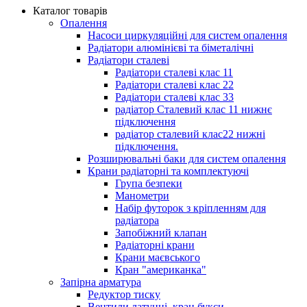
Каталог товарів
Опалення
Насоси циркуляційні для систем опалення
Радіатори алюмінієві та біметалічні
Радіатори сталеві
Радіатори сталеві клас 11
Радіатори сталеві клас 22
Радіатори сталеві клас 33
радіатор Сталевий клас 11 нижнє
підключення
радіатор сталевий клас22 нижні
підключення.
Розширювальні баки для систем опалення
Крани радіаторні та комплектуючі
Група безпеки
Манометри
Набір футорок з кріпленням для
радіатора
Запобіжний клапан
Радіаторні крани
Крани маєвського
Кран "американка"
Запірна арматура
Редуктор тиску
Вентили латунні, кран букси