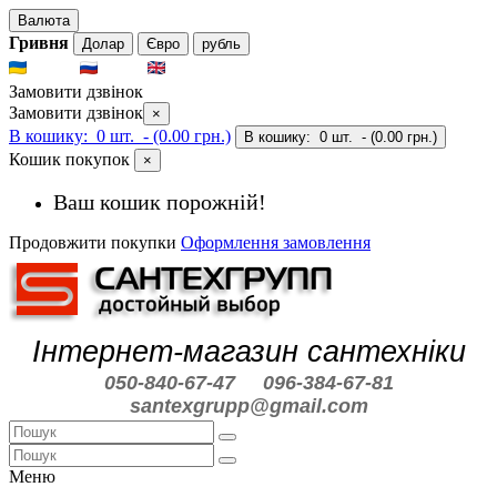
Валюта
Гривня
Долар
Євро
рубль
UKR
RUS
ENG
Замовити дзвінок
Замовити дзвінок
×
В кошику:
0 шт.
- (0.00 грн.)
В кошику:
0 шт.
- (0.00 грн.)
Кошик покупок
×
Ваш кошик порожній!
Продовжити покупки
Оформлення замовлення
Інтернет-магазин сантехніки
050-840-67-47
096-384-67-81
santexgrupp@gmail.com
Меню