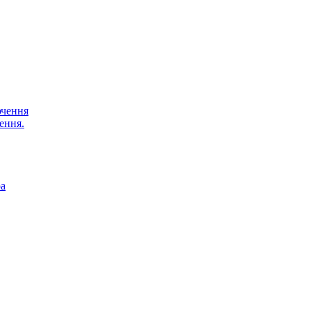
ючення
ення.
ра