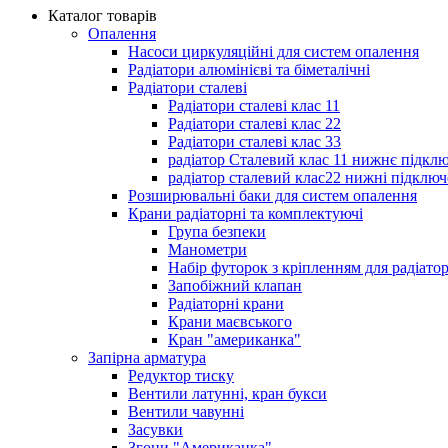
Каталог товарів
Опалення
Насоси циркуляційні для систем опалення
Радіатори алюмінієві та біметалічні
Радіатори сталеві
Радіатори сталеві клас 11
Радіатори сталеві клас 22
Радіатори сталеві клас 33
радіатор Сталевий клас 11 нижнє підкл
радіатор сталевий клас22 нижні підключ
Розширювальні баки для систем опалення
Крани радіаторні та комплектуючі
Група безпеки
Манометри
Набір футорок з кріпленням для радіато
Запобіжний клапан
Радіаторні крани
Крани маєвського
Кран "американка"
Запірна арматура
Редуктор тиску
Вентили латунні, кран букси
Вентили чавунні
Засувки
Згони "Американка"