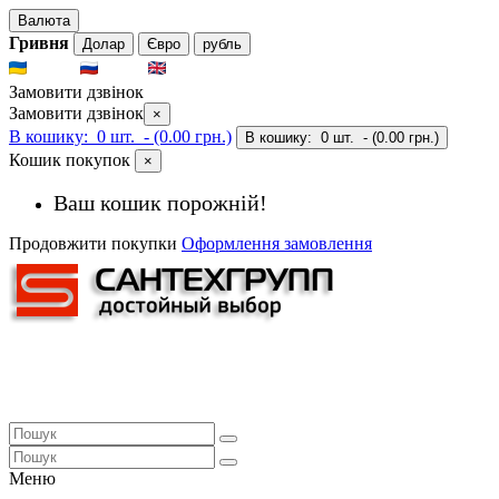
Валюта
Гривня
Долар
Євро
рубль
UKR
RUS
ENG
Замовити дзвінок
Замовити дзвінок
×
В кошику:
0 шт.
- (0.00 грн.)
В кошику:
0 шт.
- (0.00 грн.)
Кошик покупок
×
Ваш кошик порожній!
Продовжити покупки
Оформлення замовлення
Меню