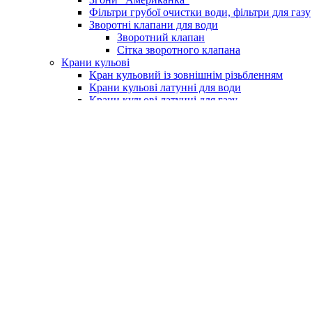
Фільтри грубої очистки води, фільтри для газу
Зворотні клапани для води
Зворотний клапан
Сітка зворотного клапана
Крани кульові
Кран кульовий із зовнішнім різьбленням
Крани кульові латунні для води
Крани кульові латунні для газу
Кран із фільтром для водоміру
Крани для поливу (умивальника)
Крани для пральних машин
Бойлери та комплектуючі
Електричні водонагрівачі (бойлери)
Клапан підривний для бойлера
Насоси та обладнання
Насосні станції
Насоси свердловинні
Вихрові насоси
Шнекові насоси
Комплектуюче до насосів
Насоси вібраційні
Поверхневі насоси
Насоси циркуляційні
Занурювальний фекальний з подрібнюючим м