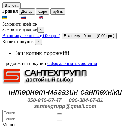
Валюта
Гривня
Долар
Євро
рубль
UKR
RUS
ENG
Замовити дзвінок
Замовити дзвінок
×
В кошику:
0 шт.
- (0.00 грн.)
В кошику:
0 шт.
- (0.00 грн.)
Кошик покупок
×
Ваш кошик порожній!
Продовжити покупки
Оформлення замовлення
Інтернет-магазин сантехніки
050-840-67-47
096-384-67-81
santexgrupp@gmail.com
Меню