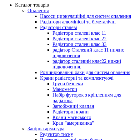
Каталог товарів
Опалення
Насоси циркуляційні для систем опалення
Радіатори алюмінієві та біметалічні
Радіатори сталеві
Радіатори сталеві клас 11
Радіатори сталеві клас 22
Радіатори сталеві клас 33
радіатор Сталевий клас 11 нижнє
підключення
радіатор сталевий клас22 нижні
підключення.
Розширювальні баки для систем опалення
Крани радіаторні та комплектуючі
Група безпеки
Манометри
Набір футорок з кріпленням для
радіатора
Запобіжний клапан
Радіаторні крани
Крани маєвського
Кран "американка"
Запірна арматура
Редуктор тиску
Вентили латунні, кран букси