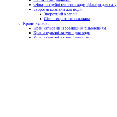
Фільтри грубої очистки води, фільтри для газу
Зворотні клапани для води
Зворотний клапан
Сітка зворотного клапана
Крани кульові
Кран кульовий із зовнішнім різьбленням
Крани кульові латунні для води
Крани кульові латунні для газу
Кран із фільтром для водоміру
Крани для поливу (умивальника)
Крани для пральних машин
Бойлери та комплектуючі
Електричні водонагрівачі (бойлери)
Клапан підривний для бойлера
Насоси та обладнання
Насосні станції
Насоси свердловинні
Вихрові насоси
Шнекові насоси
Комплектуюче до насосів
Насоси вібраційні
Поверхневі насоси
Насоси циркуляційні
Занурювальний фекальний з подрібнюючим м