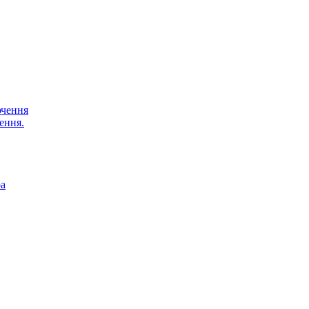
ючення
ення.
ра