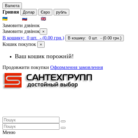
Валюта
Гривня
Долар
Євро
рубль
UKR
RUS
ENG
Замовити дзвінок
Замовити дзвінок
×
В кошику:
0 шт.
- (0.00 грн.)
В кошику:
0 шт.
- (0.00 грн.)
Кошик покупок
×
Ваш кошик порожній!
Продовжити покупки
Оформлення замовлення
Меню