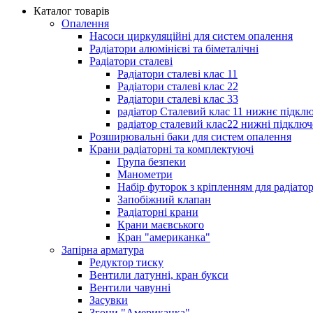
Каталог товарів
Опалення
Насоси циркуляційні для систем опалення
Радіатори алюмінієві та біметалічні
Радіатори сталеві
Радіатори сталеві клас 11
Радіатори сталеві клас 22
Радіатори сталеві клас 33
радіатор Сталевий клас 11 нижнє підкл
радіатор сталевий клас22 нижні підключ
Розширювальні баки для систем опалення
Крани радіаторні та комплектуючі
Група безпеки
Манометри
Набір футорок з кріпленням для радіато
Запобіжний клапан
Радіаторні крани
Крани маєвського
Кран "американка"
Запірна арматура
Редуктор тиску
Вентили латунні, кран букси
Вентили чавунні
Засувки
Згони "Американка"