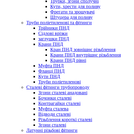
Трубки, згони сполучні
Кути, хрести для поливу
Фрегати та зрошувачі
Штуцера для поливу
Труби поліетиленові та фітинги
Трійники ПНД
Сідлові врізки
заглушки ПНД
Крани ПНД
Кран ПНД зовнішнє різьблення
Крани ПНД внутрішнє різьблення
Крани ПНД рівні
Муфта ПНД
Фланці ПНД
Кути ПНД
Труби поліетиленові
Сталеві фітинги трубопроводу
Згони сталеві анадовані
Бочонки сталеві
Контрагайки сталеві
Муфта сталева
Відводи сталеві
Різьблення короткі сталеві
Згони сталеві
Латунні різьбові фітинги