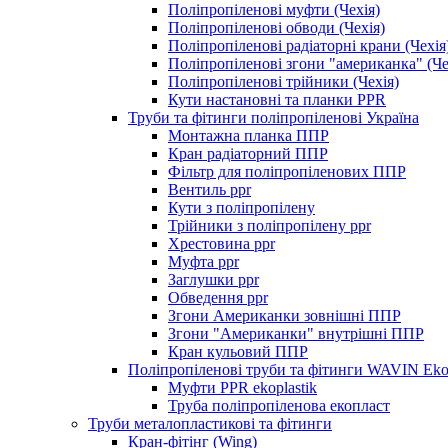
Поліпропіленові муфти (Чехія)
Поліпропіленові обводи (Чехія)
Поліпропіленові радіаторні крани (Чехія
Поліпропіленові згони "американка" (Че
Поліпропіленові трійники (Чехія)
Кути настановні та планки PPR
Труби та фітинги поліпропіленові Україна
Монтажна планка ППР
Кран радіаторний ППР
Фільтр для поліпропіленових ППР
Вентиль ppr
Кути з поліпропілену
Трійники з поліпропілену ppr
Хрестовина ppr
Муфта ppr
Заглушки ppr
Обведення ppr
Згони Американки зовнішні ППР
Згони "Американки" внутрішні ППР
Кран кульовий ППР
Поліпропіленові труби та фітинги WAVIN Ekopl
Муфти PPR ekoplastik
Труба поліпропіленова екопласт
Труби металопластикові та фітинги
Кран-фітінг (Wing)