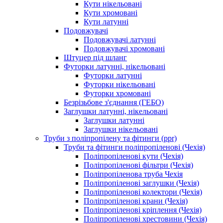
Кути нікельовані
Кути хромовані
Кути латунні
Подовжувачі
Подовжувачі латунні
Подовжувачі хромовані
Штуцер під шланг
Футорки латунні, нікельовані
Футорки латунні
Футорки нікельовані
Футорки хромовані
Безрізьбове з'єднання (ГЕБО)
Заглушки латунні, нікельовані
Заглушки латунні
Заглушки нікельовані
Труби з поліпропілену та фітинги (ppr)
Труби та фітинги поліпропіленові (Чехія)
Поліпропіленові кути (Чехія)
Поліпропіленові фільтри (Чехія)
Поліпропіленова труба Чехія
Поліпропіленові заглушки (Чехія)
Поліпропіленові колектори (Чехія)
Поліпропіленові крани (Чехія)
Поліпропіленові кріплення (Чехія)
Поліпропіленові хрестовини (Чехія)