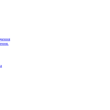
ючення
ення.
ра