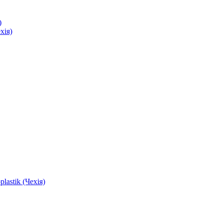
)
хія)
astik (Чехія)