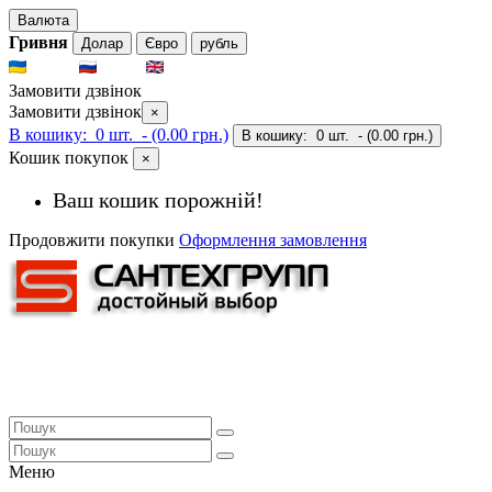
Валюта
Гривня
Долар
Євро
рубль
UKR
RUS
ENG
Замовити дзвінок
Замовити дзвінок
×
В кошику:
0 шт.
- (0.00 грн.)
В кошику:
0 шт.
- (0.00 грн.)
Кошик покупок
×
Ваш кошик порожній!
Продовжити покупки
Оформлення замовлення
Меню