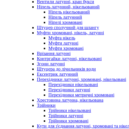
Вентили латунні, кран букси
Ніпель латунний, нікельований
Ніпель нікельований
Ніпель латунний
Ніпелі хромовані
Штуцер сполучний для шлангу
Муфти хромовані, нікель, латунні
Муфта нікель
Муфти латунні
Муфти хромовані
Врізання латунні
Контргайки латунні, нікельовані
Згони латунні
Штуцера до лічильників води
Ексентрик латунний
Перехідники латунні, хромовані, нікельовані
Перехідники нікельовані
Перехідники латунні
Перехідники метричні хромовані
Хрестовина латунна, нікельована
Трійники
Трійники нікельовані
Трійники латунні
Трійники хромовані
Кути для з'єднання латунні, хромовані та ніке