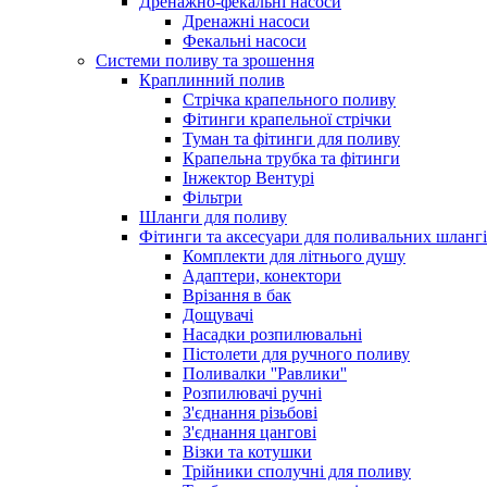
Дренажно-фекальні насоси
Дренажні насоси
Фекальні насоси
Системи поливу та зрошення
Краплинний полив
Стрічка крапельного поливу
Фітинги крапельної стрічки
Туман та фітинги для поливу
Крапельна трубка та фітинги
Інжектор Вентурі
Фільтри
Шланги для поливу
Фітинги та аксесуари для поливальних шланг
Комплекти для літнього душу
Адаптери, конектори
Врізання в бак
Дощувачі
Насадки розпилювальні
Пістолети для ручного поливу
Поливалки ''Равлики''
Розпилювачі ручні
З'єднання різьбові
З'єднання цангові
Візки та котушки
Трійники сполучні для поливу