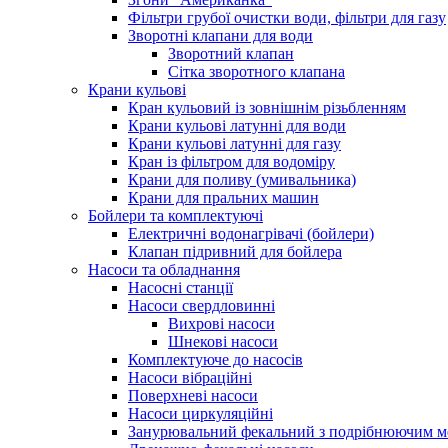
Фільтри грубої очистки води, фільтри для газу
Зворотні клапани для води
Зворотний клапан
Сітка зворотного клапана
Крани кульові
Кран кульовий із зовнішнім різьбленням
Крани кульові латунні для води
Крани кульові латунні для газу
Кран із фільтром для водоміру
Крани для поливу (умивальника)
Крани для пральних машин
Бойлери та комплектуючі
Електричні водонагрівачі (бойлери)
Клапан підривний для бойлера
Насоси та обладнання
Насосні станції
Насоси свердловинні
Вихрові насоси
Шнекові насоси
Комплектуюче до насосів
Насоси вібраційні
Поверхневі насоси
Насоси циркуляційні
Занурювальний фекальний з подрібнюючим м