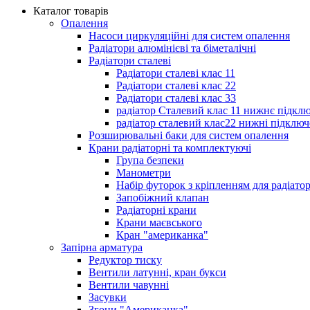
Каталог товарів
Опалення
Насоси циркуляційні для систем опалення
Радіатори алюмінієві та біметалічні
Радіатори сталеві
Радіатори сталеві клас 11
Радіатори сталеві клас 22
Радіатори сталеві клас 33
радіатор Сталевий клас 11 нижнє підкл
радіатор сталевий клас22 нижні підключ
Розширювальні баки для систем опалення
Крани радіаторні та комплектуючі
Група безпеки
Манометри
Набір футорок з кріпленням для радіато
Запобіжний клапан
Радіаторні крани
Крани маєвського
Кран "американка"
Запірна арматура
Редуктор тиску
Вентили латунні, кран букси
Вентили чавунні
Засувки
Згони "Американка"