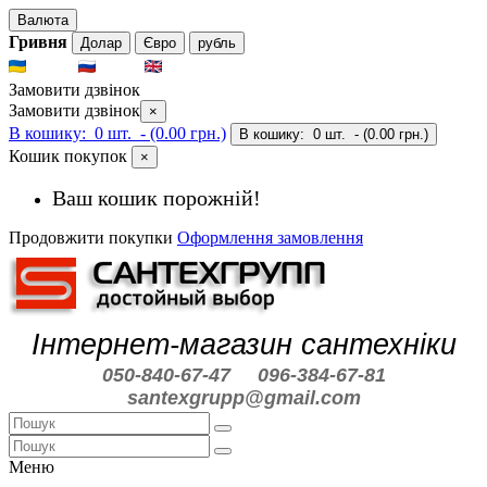
Валюта
Гривня
Долар
Євро
рубль
UKR
RUS
ENG
Замовити дзвінок
Замовити дзвінок
×
В кошику:
0 шт.
- (0.00 грн.)
В кошику:
0 шт.
- (0.00 грн.)
Кошик покупок
×
Ваш кошик порожній!
Продовжити покупки
Оформлення замовлення
Інтернет-магазин сантехніки
050-840-67-47
096-384-67-81
santexgrupp@gmail.com
Меню