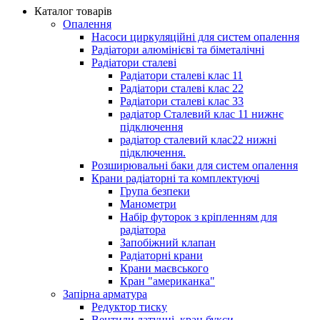
Каталог товарів
Опалення
Насоси циркуляційні для систем опалення
Радіатори алюмінієві та біметалічні
Радіатори сталеві
Радіатори сталеві клас 11
Радіатори сталеві клас 22
Радіатори сталеві клас 33
радіатор Сталевий клас 11 нижнє
підключення
радіатор сталевий клас22 нижні
підключення.
Розширювальні баки для систем опалення
Крани радіаторні та комплектуючі
Група безпеки
Манометри
Набір футорок з кріпленням для
радіатора
Запобіжний клапан
Радіаторні крани
Крани маєвського
Кран "американка"
Запірна арматура
Редуктор тиску
Вентили латунні, кран букси