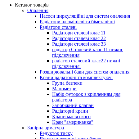
Каталог товарів
Опалення
Насоси циркуляційні для систем опалення
Радіатори алюмінієві та біметалічні
Радіатори сталеві
Радіатори сталеві клас 11
Радіатори сталеві клас 22
Радіатори сталеві клас 33
радіатор Сталевий клас 11 нижнє
підключення
радіатор сталевий клас22 нижні
підключення.
Розширювальні баки для систем опалення
Крани радіаторні та комплектуючі
Група безпеки
Манометри
Набір футорок з кріпленням для
радіатора
Запобіжний клапан
Радіаторні крани
Крани маєвського
Кран "американка"
Запірна арматура
Редуктор тиску
Вентили латунні, кран букси