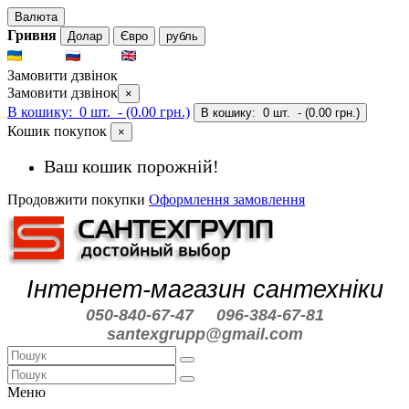
Валюта
Гривня
Долар
Євро
рубль
UKR
RUS
ENG
Замовити дзвінок
Замовити дзвінок
×
В кошику:
0 шт.
- (0.00 грн.)
В кошику:
0 шт.
- (0.00 грн.)
Кошик покупок
×
Ваш кошик порожній!
Продовжити покупки
Оформлення замовлення
Інтернет-магазин сантехніки
050-840-67-47
096-384-67-81
santexgrupp@gmail.com
Меню