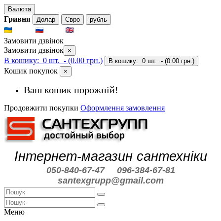
Валюта
Гривня
Долар
Євро
рубль
UKR
RUS
ENG
Замовити дзвінок
Замовити дзвінок
×
В кошику:
0 шт.
- (0.00 грн.)
В кошику:
0 шт.
- (0.00 грн.)
Кошик покупок
×
Ваш кошик порожній!
Продовжити покупки
Оформлення замовлення
Інтернет-магазин сантехніки
050-840-67-47
096-384-67-81
santexgrupp@gmail.com
Меню