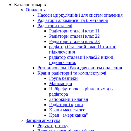
Каталог товарів
Опалення
Насоси циркуляційні для систем опалення
Радіатори алюмінієві та біметалічні
Радіатори сталеві
Радіатори сталеві клас 11
Радіатори сталеві клас 22
Радіатори сталеві клас 33
радіатор Сталевий клас 11 нижнє
підключення
радіатор сталевий клас22 нижні
підключення.
Розширювальні баки для систем опалення
Крани радіаторні та комплектуючі
Група безпеки
Манометри
Набір футорок з кріпленням для
радіатора
Запобіжний клапан
Радіаторні крани
Крани маєвського
Кран "американка"
Запірна арматура
Редуктор тиску
Вентили латунні, кран букси