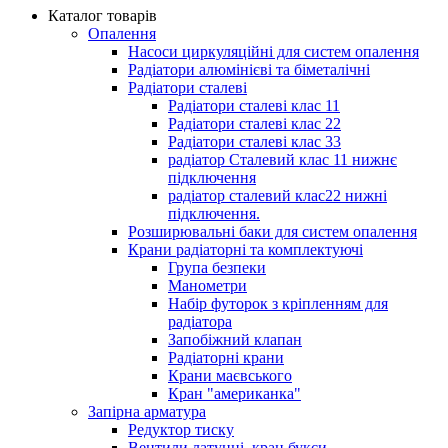
Каталог товарів
Опалення
Насоси циркуляційні для систем опалення
Радіатори алюмінієві та біметалічні
Радіатори сталеві
Радіатори сталеві клас 11
Радіатори сталеві клас 22
Радіатори сталеві клас 33
радіатор Сталевий клас 11 нижнє
підключення
радіатор сталевий клас22 нижні
підключення.
Розширювальні баки для систем опалення
Крани радіаторні та комплектуючі
Група безпеки
Манометри
Набір футорок з кріпленням для
радіатора
Запобіжний клапан
Радіаторні крани
Крани маєвського
Кран "американка"
Запірна арматура
Редуктор тиску
Вентили латунні, кран букси