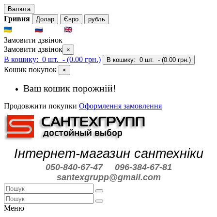
Валюта
Гривня
Долар
Євро
рубль
UKR
RUS
ENG
Замовити дзвінок
Замовити дзвінок
×
В кошику:
0 шт.
- (0.00 грн.)
В кошику:
0 шт.
- (0.00 грн.)
Кошик покупок
×
Ваш кошик порожній!
Продовжити покупки
Оформлення замовлення
Інтернет-магазин сантехніки
050-840-67-47
096-384-67-81
santexgrupp@gmail.com
Меню