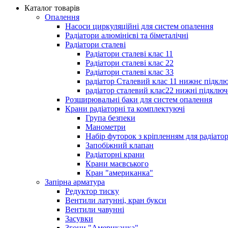
Каталог товарів
Опалення
Насоси циркуляційні для систем опалення
Радіатори алюмінієві та біметалічні
Радіатори сталеві
Радіатори сталеві клас 11
Радіатори сталеві клас 22
Радіатори сталеві клас 33
радіатор Сталевий клас 11 нижнє підкл
радіатор сталевий клас22 нижні підключ
Розширювальні баки для систем опалення
Крани радіаторні та комплектуючі
Група безпеки
Манометри
Набір футорок з кріпленням для радіато
Запобіжний клапан
Радіаторні крани
Крани маєвського
Кран "американка"
Запірна арматура
Редуктор тиску
Вентили латунні, кран букси
Вентили чавунні
Засувки
Згони "Американка"