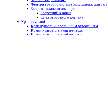
Фільтри грубої очистки води, фільтри для газу
Зворотні клапани для води
Зворотний клапан
Сітка зворотного клапана
Крани кульові
Кран кульовий із зовнішнім різьбленням
Крани кульові латунні для води
Крани кульові латунні для газу
Кран із фільтром для водоміру
Крани для поливу (умивальника)
Крани для пральних машин
Бойлери та комплектуючі
Електричні водонагрівачі (бойлери)
Клапан підривний для бойлера
Насоси та обладнання
Насосні станції
Насоси свердловинні
Вихрові насоси
Шнекові насоси
Комплектуюче до насосів
Насоси вібраційні
Поверхневі насоси
Насоси циркуляційні
Занурювальний фекальний з подрібнюючим м