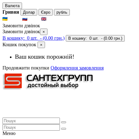
Валюта
Гривня
Долар
Євро
рубль
UKR
RUS
ENG
Замовити дзвінок
Замовити дзвінок
×
В кошику:
0 шт.
- (0.00 грн.)
В кошику:
0 шт.
- (0.00 грн.)
Кошик покупок
×
Ваш кошик порожній!
Продовжити покупки
Оформлення замовлення
Меню