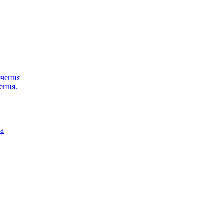
ючення
ення.
ра