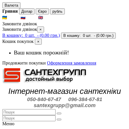
Валюта
Гривня
Долар
Євро
рубль
UKR
RUS
ENG
Замовити дзвінок
Замовити дзвінок
×
В кошику:
0 шт.
- (0.00 грн.)
В кошику:
0 шт.
- (0.00 грн.)
Кошик покупок
×
Ваш кошик порожній!
Продовжити покупки
Оформлення замовлення
Інтернет-магазин сантехніки
050-840-67-47
096-384-67-81
santexgrupp@gmail.com
Меню