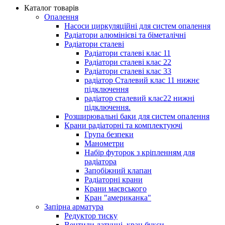
Каталог товарів
Опалення
Насоси циркуляційні для систем опалення
Радіатори алюмінієві та біметалічні
Радіатори сталеві
Радіатори сталеві клас 11
Радіатори сталеві клас 22
Радіатори сталеві клас 33
радіатор Сталевий клас 11 нижнє
підключення
радіатор сталевий клас22 нижні
підключення.
Розширювальні баки для систем опалення
Крани радіаторні та комплектуючі
Група безпеки
Манометри
Набір футорок з кріпленням для
радіатора
Запобіжний клапан
Радіаторні крани
Крани маєвського
Кран "американка"
Запірна арматура
Редуктор тиску
Вентили латунні, кран букси