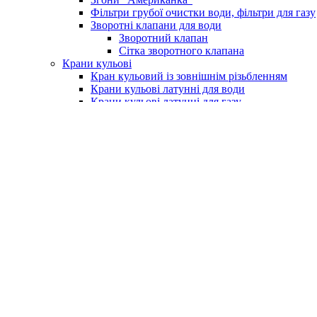
Фільтри грубої очистки води, фільтри для газу
Зворотні клапани для води
Зворотний клапан
Сітка зворотного клапана
Крани кульові
Кран кульовий із зовнішнім різьбленням
Крани кульові латунні для води
Крани кульові латунні для газу
Кран із фільтром для водоміру
Крани для поливу (умивальника)
Крани для пральних машин
Бойлери та комплектуючі
Електричні водонагрівачі (бойлери)
Клапан підривний для бойлера
Насоси та обладнання
Насосні станції
Насоси свердловинні
Вихрові насоси
Шнекові насоси
Комплектуюче до насосів
Насоси вібраційні
Поверхневі насоси
Насоси циркуляційні
Занурювальний фекальний з подрібнюючим м