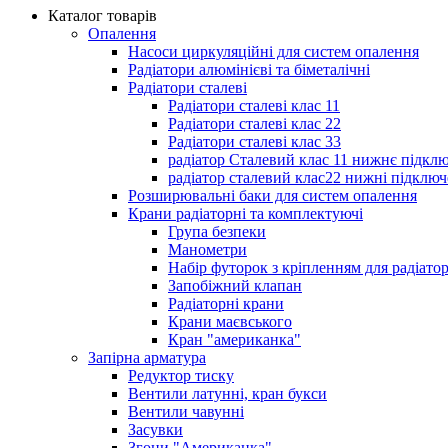
Каталог товарів
Опалення
Насоси циркуляційні для систем опалення
Радіатори алюмінієві та біметалічні
Радіатори сталеві
Радіатори сталеві клас 11
Радіатори сталеві клас 22
Радіатори сталеві клас 33
радіатор Сталевий клас 11 нижнє підкл
радіатор сталевий клас22 нижні підключ
Розширювальні баки для систем опалення
Крани радіаторні та комплектуючі
Група безпеки
Манометри
Набір футорок з кріпленням для радіато
Запобіжний клапан
Радіаторні крани
Крани маєвського
Кран "американка"
Запірна арматура
Редуктор тиску
Вентили латунні, кран букси
Вентили чавунні
Засувки
Згони "Американка"