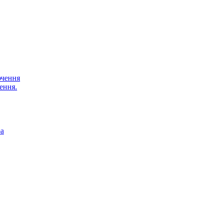
ючення
ення.
ра