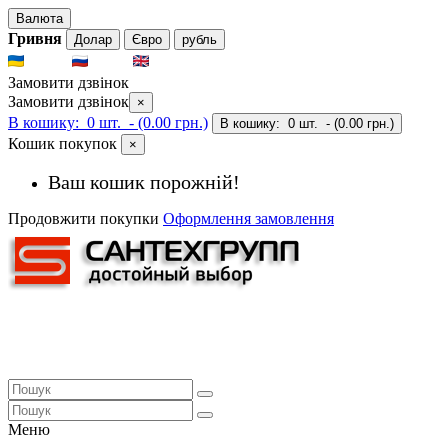
Валюта
Гривня
Долар
Євро
рубль
UKR
RUS
ENG
Замовити дзвінок
Замовити дзвінок
×
В кошику:
0 шт.
- (0.00 грн.)
В кошику:
0 шт.
- (0.00 грн.)
Кошик покупок
×
Ваш кошик порожній!
Продовжити покупки
Оформлення замовлення
Меню