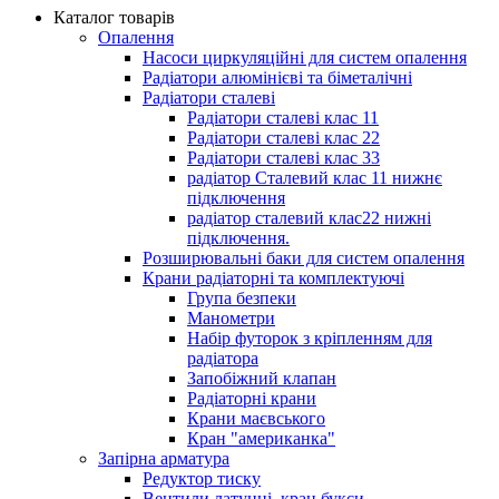
Каталог товарів
Опалення
Насоси циркуляційні для систем опалення
Радіатори алюмінієві та біметалічні
Радіатори сталеві
Радіатори сталеві клас 11
Радіатори сталеві клас 22
Радіатори сталеві клас 33
радіатор Сталевий клас 11 нижнє
підключення
радіатор сталевий клас22 нижні
підключення.
Розширювальні баки для систем опалення
Крани радіаторні та комплектуючі
Група безпеки
Манометри
Набір футорок з кріпленням для
радіатора
Запобіжний клапан
Радіаторні крани
Крани маєвського
Кран "американка"
Запірна арматура
Редуктор тиску
Вентили латунні, кран букси