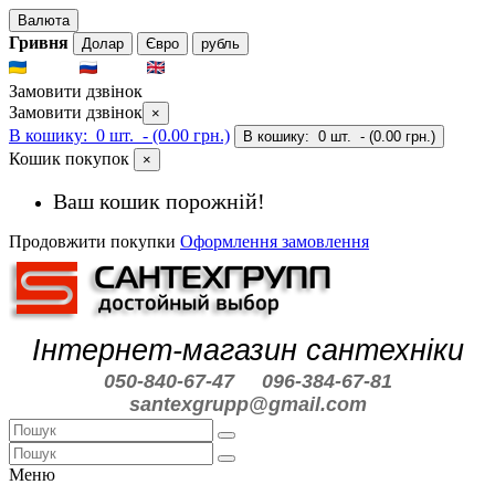
Валюта
Гривня
Долар
Євро
рубль
UKR
RUS
ENG
Замовити дзвінок
Замовити дзвінок
×
В кошику:
0 шт.
- (0.00 грн.)
В кошику:
0 шт.
- (0.00 грн.)
Кошик покупок
×
Ваш кошик порожній!
Продовжити покупки
Оформлення замовлення
Інтернет-магазин сантехніки
050-840-67-47
096-384-67-81
santexgrupp@gmail.com
Меню