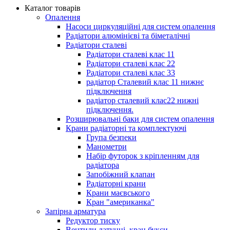
Каталог товарів
Опалення
Насоси циркуляційні для систем опалення
Радіатори алюмінієві та біметалічні
Радіатори сталеві
Радіатори сталеві клас 11
Радіатори сталеві клас 22
Радіатори сталеві клас 33
радіатор Сталевий клас 11 нижнє
підключення
радіатор сталевий клас22 нижні
підключення.
Розширювальні баки для систем опалення
Крани радіаторні та комплектуючі
Група безпеки
Манометри
Набір футорок з кріпленням для
радіатора
Запобіжний клапан
Радіаторні крани
Крани маєвського
Кран "американка"
Запірна арматура
Редуктор тиску
Вентили латунні, кран букси