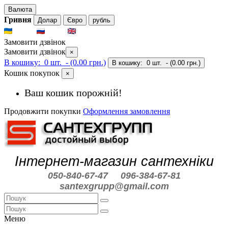
Валюта
Гривня
Долар
Євро
рубль
UKR
RUS
ENG
Замовити дзвінок
Замовити дзвінок
×
В кошику:
0 шт.
- (0.00 грн.)
В кошику:
0 шт.
- (0.00 грн.)
Кошик покупок
×
Ваш кошик порожній!
Продовжити покупки
Оформлення замовлення
Інтернет-магазин сантехніки
050-840-67-47
096-384-67-81
santexgrupp@gmail.com
Меню