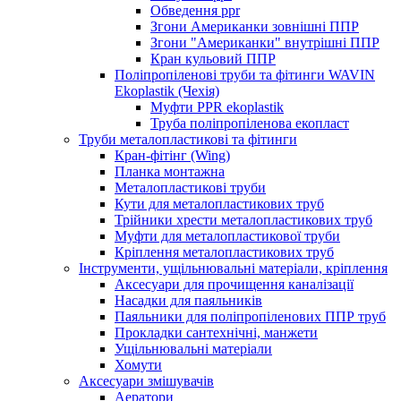
Обведення ppr
Згони Американки зовнішні ППР
Згони "Американки" внутрішні ППР
Кран кульовий ППР
Поліпропіленові труби та фітинги WAVIN
Ekoplastik (Чехія)
Муфти PPR ekoplastik
Труба поліпропіленова екопласт
Труби металопластикові та фітинги
Кран-фітінг (Wing)
Планка монтажна
Металопластикові труби
Кути для металопластикових труб
Трійники хрести металопластикових труб
Муфти для металопластикової труби
Кріплення металопластикових труб
Інструменти, ущільнювальні матеріали, кріплення
Аксесуари для прочищення каналізації
Насадки для паяльників
Паяльники для поліпропіленових ППР труб
Прокладки сантехнічні, манжети
Ущільнювальні матеріали
Хомути
Аксесуари змішувачів
Аератори