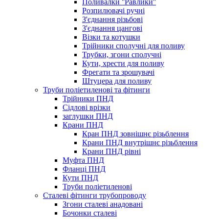
Поливалки ''Равлики''
Розпилювачі ручні
З'єднання різьбові
З'єднання цангові
Візки та котушки
Трійники сполучні для поливу
Трубки, згони сполучні
Кути, хрести для поливу
Фрегати та зрошувачі
Штуцера для поливу
Труби поліетиленові та фітинги
Трійники ПНД
Сідлові врізки
заглушки ПНД
Крани ПНД
Кран ПНД зовнішнє різьблення
Крани ПНД внутрішнє різьблення
Крани ПНД рівні
Муфта ПНД
Фланці ПНД
Кути ПНД
Труби поліетиленові
Сталеві фітинги трубопроводу
Згони сталеві анадовані
Бочонки сталеві