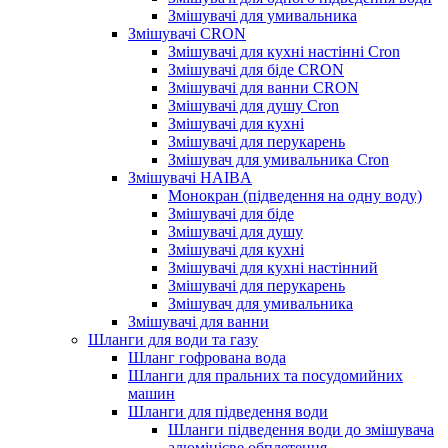
Змішувачі для умивальника
Змішувачі CRON
Змішувачі для кухні настінні Cron
Змішувачі для біде CRON
Змішувачі для ванни CRON
Змішувачі для душу Cron
Змішувачі для кухні
Змішувачі для перукарень
Змішувач для умивальника Cron
Змішувачі HAIBA
Монокран (підведення на одну воду)
Змішувачі для біде
Змішувачі для душу
Змішувачі для кухні
Змішувачі для кухні настінний
Змішувачі для перукарень
Змішувач для умивальника
Змішувачі для ванни
Шланги для води та газу
Шланг гофрована вода
Шланги для пральних та посудомийних
машин
Шланги для підведення води
Шланги підведення води до змішувача
алюмінієве обплетення