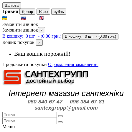
Валюта
Гривня
Долар
Євро
рубль
UKR
RUS
ENG
Замовити дзвінок
Замовити дзвінок
×
В кошику:
0 шт.
- (0.00 грн.)
В кошику:
0 шт.
- (0.00 грн.)
Кошик покупок
×
Ваш кошик порожній!
Продовжити покупки
Оформлення замовлення
Інтернет-магазин сантехніки
050-840-67-47
096-384-67-81
santexgrupp@gmail.com
Меню