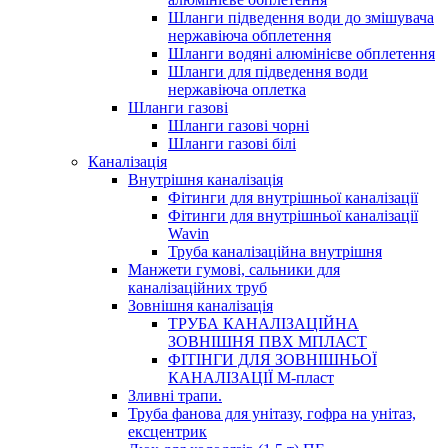
Шланги підведення води до змішувача
нержавіюча обплетення
Шланги водяні алюмінієве обплетення
Шланги для підведення води
нержавіюча оплетка
Шланги газові
Шланги газові чорні
Шланги газові білі
Каналізація
Внутрішня каналізація
Фітинги для внутрішньої каналізації
Фітинги для внутрішньої каналізації
Wavin
Труба каналізаційна внутрішня
Манжети гумові, сальники для
каналізаційних труб
Зовнішня каналізація
ТРУБА КАНАЛІЗАЦІЙНА
ЗОВНІШНЯ ПВХ МПЛАСТ
ФІТІНГИ ДЛЯ ЗОВНІШНЬОЇ
КАНАЛІЗАЦІЇ М-пласт
Зливні трапи.
Труба фанова для унітазу, гофра на унітаз,
ексцентрик