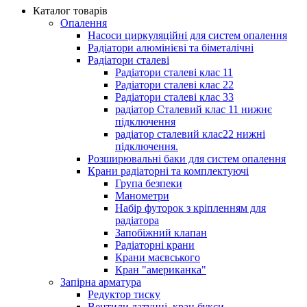
Каталог товарів
Опалення
Насоси циркуляційні для систем опалення
Радіатори алюмінієві та біметалічні
Радіатори сталеві
Радіатори сталеві клас 11
Радіатори сталеві клас 22
Радіатори сталеві клас 33
радіатор Сталевий клас 11 нижнє
підключення
радіатор сталевий клас22 нижні
підключення.
Розширювальні баки для систем опалення
Крани радіаторні та комплектуючі
Група безпеки
Манометри
Набір футорок з кріпленням для
радіатора
Запобіжний клапан
Радіаторні крани
Крани маєвського
Кран "американка"
Запірна арматура
Редуктор тиску
Вентили латунні, кран букси