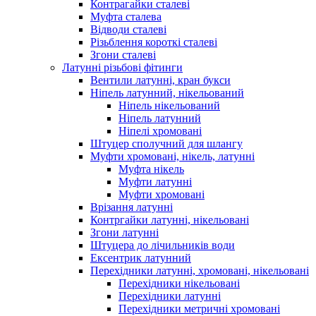
Контрагайки сталеві
Муфта сталева
Відводи сталеві
Різьблення короткі сталеві
Згони сталеві
Латунні різьбові фітинги
Вентили латунні, кран букси
Ніпель латунний, нікельований
Ніпель нікельований
Ніпель латунний
Ніпелі хромовані
Штуцер сполучний для шлангу
Муфти хромовані, нікель, латунні
Муфта нікель
Муфти латунні
Муфти хромовані
Врізання латунні
Контргайки латунні, нікельовані
Згони латунні
Штуцера до лічильників води
Ексентрик латунний
Перехідники латунні, хромовані, нікельовані
Перехідники нікельовані
Перехідники латунні
Перехідники метричні хромовані