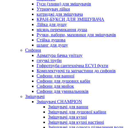
Гуси (зливи) для змішувачів
Утримувач лійки
катриджі для змішувача
КРАН-БУКСИ ДЛЯ ЗМІШУВАЧА
Лійка для душу
місяць перемикання душа
Ручки, набори, маховики для змішувачів
Стійка душова
шланг для душу
Сифони
Арматура бачка унітазу
гнучкі труби
Гофротруба сантехнічна ECVI бухти
Комплектуючі та запчастини до сифонів
Сифони для ванної
Сифони для душових кабін
Сифони для мийок
Сифони для умивальників
Змішувачі
Змішувачі CHAMPION
Змішувачі для ванни
Змішувачі для душової кабіни
Змішувачі для кухні
Змішувачі для кухні настінні
Змішувачі для одного підведення води