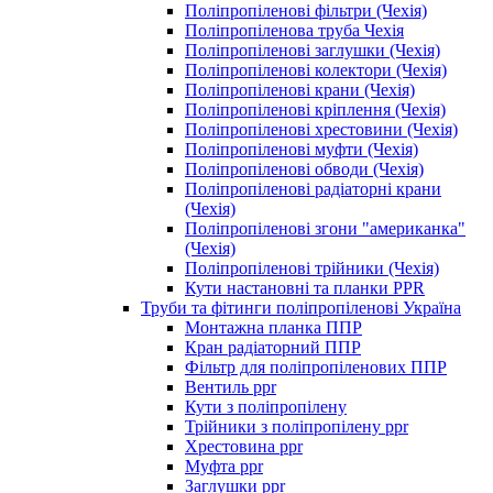
Поліпропіленові фільтри (Чехія)
Поліпропіленова труба Чехія
Поліпропіленові заглушки (Чехія)
Поліпропіленові колектори (Чехія)
Поліпропіленові крани (Чехія)
Поліпропіленові кріплення (Чехія)
Поліпропіленові хрестовини (Чехія)
Поліпропіленові муфти (Чехія)
Поліпропіленові обводи (Чехія)
Поліпропіленові радіаторні крани
(Чехія)
Поліпропіленові згони "американка"
(Чехія)
Поліпропіленові трійники (Чехія)
Кути настановні та планки PPR
Труби та фітинги поліпропіленові Україна
Монтажна планка ППР
Кран радіаторний ППР
Фільтр для поліпропіленових ППР
Вентиль ppr
Кути з поліпропілену
Трійники з поліпропілену ppr
Хрестовина ppr
Муфта ppr
Заглушки ppr