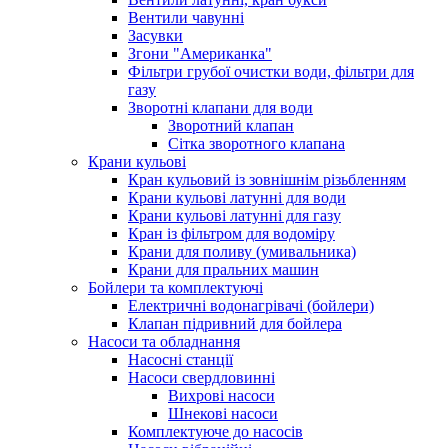
Вентили чавунні
Засувки
Згони "Американка"
Фільтри грубої очистки води, фільтри для
газу
Зворотні клапани для води
Зворотний клапан
Сітка зворотного клапана
Крани кульові
Кран кульовий із зовнішнім різьбленням
Крани кульові латунні для води
Крани кульові латунні для газу
Кран із фільтром для водоміру
Крани для поливу (умивальника)
Крани для пральних машин
Бойлери та комплектуючі
Електричні водонагрівачі (бойлери)
Клапан підривний для бойлера
Насоси та обладнання
Насосні станції
Насоси свердловинні
Вихрові насоси
Шнекові насоси
Комплектуюче до насосів