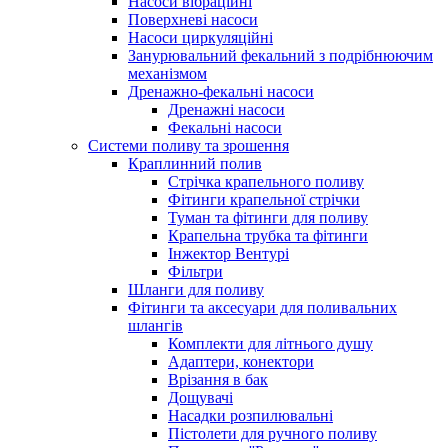
Насоси вібраційні
Поверхневі насоси
Насоси циркуляційні
Занурювальний фекальний з подрібнюючим
механізмом
Дренажно-фекальні насоси
Дренажні насоси
Фекальні насоси
Системи поливу та зрошення
Краплинний полив
Стрічка крапельного поливу
Фітинги крапельної стрічки
Туман та фітинги для поливу
Крапельна трубка та фітинги
Інжектор Вентурі
Фільтри
Шланги для поливу
Фітинги та аксесуари для поливальних
шлангів
Комплекти для літнього душу
Адаптери, конектори
Врізання в бак
Дощувачі
Насадки розпилювальні
Пістолети для ручного поливу