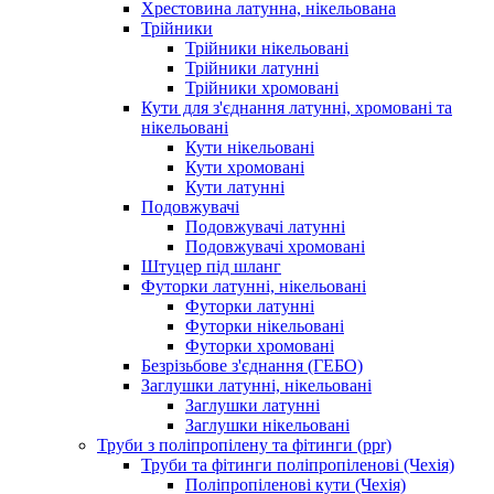
Хрестовина латунна, нікельована
Трійники
Трійники нікельовані
Трійники латунні
Трійники хромовані
Кути для з'єднання латунні, хромовані та
нікельовані
Кути нікельовані
Кути хромовані
Кути латунні
Подовжувачі
Подовжувачі латунні
Подовжувачі хромовані
Штуцер під шланг
Футорки латунні, нікельовані
Футорки латунні
Футорки нікельовані
Футорки хромовані
Безрізьбове з'єднання (ГЕБО)
Заглушки латунні, нікельовані
Заглушки латунні
Заглушки нікельовані
Труби з поліпропілену та фітинги (ppr)
Труби та фітинги поліпропіленові (Чехія)
Поліпропіленові кути (Чехія)