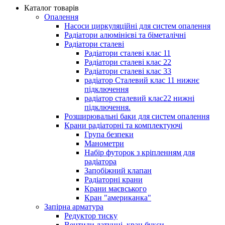
Каталог товарів
Опалення
Насоси циркуляційні для систем опалення
Радіатори алюмінієві та біметалічні
Радіатори сталеві
Радіатори сталеві клас 11
Радіатори сталеві клас 22
Радіатори сталеві клас 33
радіатор Сталевий клас 11 нижнє
підключення
радіатор сталевий клас22 нижні
підключення.
Розширювальні баки для систем опалення
Крани радіаторні та комплектуючі
Група безпеки
Манометри
Набір футорок з кріпленням для
радіатора
Запобіжний клапан
Радіаторні крани
Крани маєвського
Кран "американка"
Запірна арматура
Редуктор тиску
Вентили латунні, кран букси