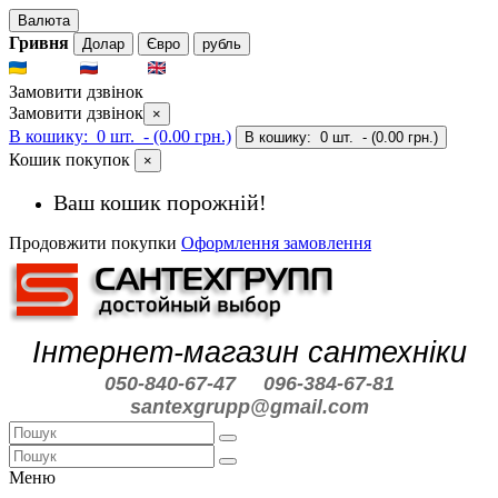
Валюта
Гривня
Долар
Євро
рубль
UKR
RUS
ENG
Замовити дзвінок
Замовити дзвінок
×
В кошику:
0 шт.
- (0.00 грн.)
В кошику:
0 шт.
- (0.00 грн.)
Кошик покупок
×
Ваш кошик порожній!
Продовжити покупки
Оформлення замовлення
Інтернет-магазин сантехніки
050-840-67-47
096-384-67-81
santexgrupp@gmail.com
Меню