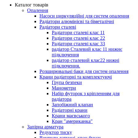
Каталог товарів
Опалення
Насоси циркуляційні для систем опалення
Радіатори алюмінієві та біметалічні
Радіатори сталеві
Радіатори сталеві клас 11
Радіатори сталеві клас 22
Радіатори сталеві клас 33
радіатор Сталевий клас 11 нижнє
підключення
радіатор сталевий клас22 нижні
підключення.
Розширювальні баки для систем опалення
Крани радіаторні та комплектуючі
Група безпеки
Манометри
Набір футорок з кріпленням для
радіатора
Запобіжний клапан
Радіаторні крани
Крани маєвського
Кран "американка"
Запірна арматура
Редуктор тиску
Вентили латунні, кран букси