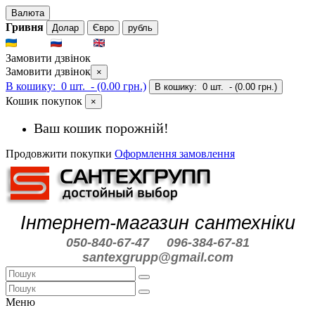
Валюта
Гривня
Долар
Євро
рубль
UKR
RUS
ENG
Замовити дзвінок
Замовити дзвінок
×
В кошику:
0 шт.
- (0.00 грн.)
В кошику:
0 шт.
- (0.00 грн.)
Кошик покупок
×
Ваш кошик порожній!
Продовжити покупки
Оформлення замовлення
Інтернет-магазин сантехніки
050-840-67-47
096-384-67-81
santexgrupp@gmail.com
Меню