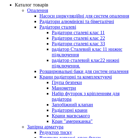
Каталог товарів
Опалення
Насоси циркуляційні для систем опалення
Радіатори алюмінієві та біметалічні
Радіатори сталеві
Радіатори сталеві клас 11
Радіатори сталеві клас 22
Радіатори сталеві клас 33
радіатор Сталевий клас 11 нижнє
підключення
радіатор сталевий клас22 нижні
підключення.
Розширювальні баки для систем опалення
Крани радіаторні та комплектуючі
Група безпеки
Манометри
Набір футорок з кріпленням для
радіатора
Запобіжний клапан
Радіаторні крани
Крани маєвського
Кран "американка"
Запірна арматура
Редуктор тиску
Вентили латунні, кран букси