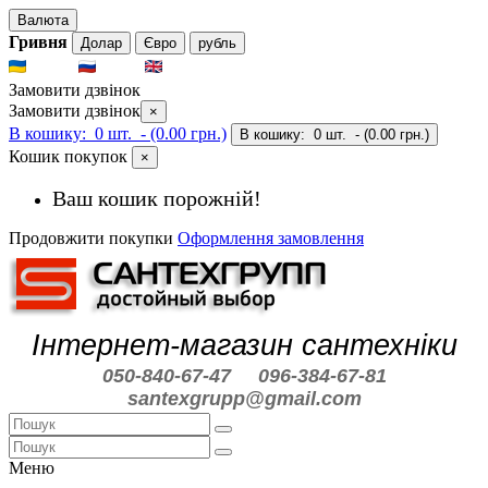
Валюта
Гривня
Долар
Євро
рубль
UKR
RUS
ENG
Замовити дзвінок
Замовити дзвінок
×
В кошику:
0 шт.
- (0.00 грн.)
В кошику:
0 шт.
- (0.00 грн.)
Кошик покупок
×
Ваш кошик порожній!
Продовжити покупки
Оформлення замовлення
Інтернет-магазин сантехніки
050-840-67-47
096-384-67-81
santexgrupp@gmail.com
Меню