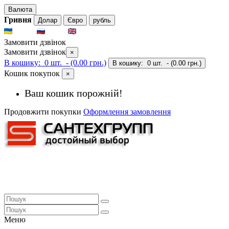
Валюта
Гривня
Долар
Євро
рубль
UKR
RUS
ENG
Замовити дзвінок
Замовити дзвінок
×
В кошику:
0 шт.
- (0.00 грн.)
В кошику:
0 шт.
- (0.00 грн.)
Кошик покупок
×
Ваш кошик порожній!
Продовжити покупки
Оформлення замовлення
Меню