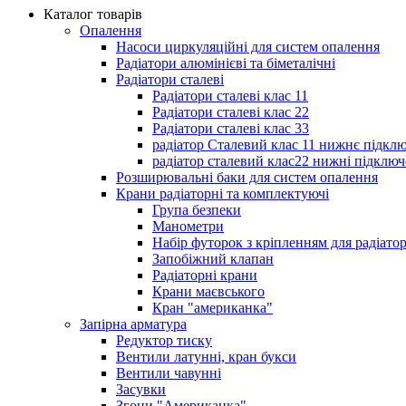
Каталог товарів
Опалення
Насоси циркуляційні для систем опалення
Радіатори алюмінієві та біметалічні
Радіатори сталеві
Радіатори сталеві клас 11
Радіатори сталеві клас 22
Радіатори сталеві клас 33
радіатор Сталевий клас 11 нижнє підкл
радіатор сталевий клас22 нижні підключ
Розширювальні баки для систем опалення
Крани радіаторні та комплектуючі
Група безпеки
Манометри
Набір футорок з кріпленням для радіато
Запобіжний клапан
Радіаторні крани
Крани маєвського
Кран "американка"
Запірна арматура
Редуктор тиску
Вентили латунні, кран букси
Вентили чавунні
Засувки
Згони "Американка"