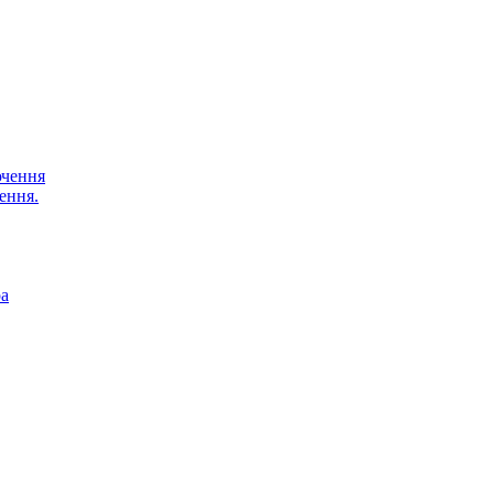
ючення
ення.
ра