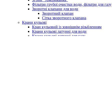
Фільтри грубої очистки води, фільтри для газу
Зворотні клапани для води
Зворотний клапан
Сітка зворотного клапана
Крани кульові
Кран кульовий із зовнішнім різьбленням
Крани кульові латунні для води
Крани кульові латунні для газу
Кран із фільтром для водоміру
Крани для поливу (умивальника)
Крани для пральних машин
Бойлери та комплектуючі
Електричні водонагрівачі (бойлери)
Клапан підривний для бойлера
Насоси та обладнання
Насосні станції
Насоси свердловинні
Вихрові насоси
Шнекові насоси
Комплектуюче до насосів
Насоси вібраційні
Поверхневі насоси
Насоси циркуляційні
Занурювальний фекальний з подрібнюючим м