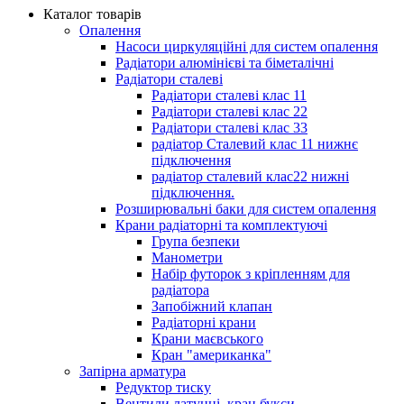
Каталог товарів
Опалення
Насоси циркуляційні для систем опалення
Радіатори алюмінієві та біметалічні
Радіатори сталеві
Радіатори сталеві клас 11
Радіатори сталеві клас 22
Радіатори сталеві клас 33
радіатор Сталевий клас 11 нижнє
підключення
радіатор сталевий клас22 нижні
підключення.
Розширювальні баки для систем опалення
Крани радіаторні та комплектуючі
Група безпеки
Манометри
Набір футорок з кріпленням для
радіатора
Запобіжний клапан
Радіаторні крани
Крани маєвського
Кран "американка"
Запірна арматура
Редуктор тиску
Вентили латунні, кран букси