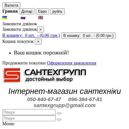
Валюта
Гривня
Долар
Євро
рубль
UKR
RUS
ENG
Замовити дзвінок
Замовити дзвінок
×
В кошику:
0 шт.
- (0.00 грн.)
В кошику:
0 шт.
- (0.00 грн.)
Кошик покупок
×
Ваш кошик порожній!
Продовжити покупки
Оформлення замовлення
Інтернет-магазин сантехніки
050-840-67-47
096-384-67-81
santexgrupp@gmail.com
Меню